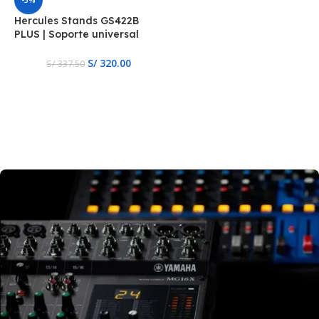
Hercules Stands GS422B
PLUS | Soporte universal
para guitarra AutoGrip Duo
con respaldo plegable
S/
320.00
S/
337.50