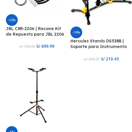
-12%
JBL C8R-2206 | Recone Kit
-19%
de Repuesto para JBL 2206
/ 2206 H
Hercules Stands DS538B |
S/
699.99
Soporte para Instrumento
S/
793.00
para saxofones alto, tenor y
soprano, y flauta y clarinete
S/
210.43
S/
258.75
-5%