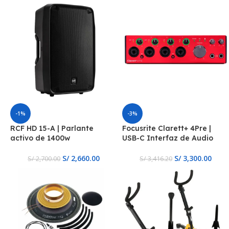
-1%
-3%
RCF HD 15-A | Parlante
Focusrite Clarett+ 4Pre |
activo de 1400w
USB-C Interfaz de Audio
S/
2,660.00
S/
3,300.00
S/
2,700.00
S/
3,416.20