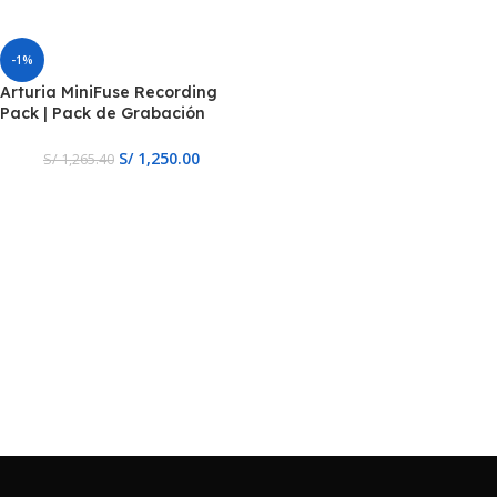
-1%
Arturia MiniFuse Recording
Pack | Pack de Grabación
Blanco
S/
1,250.00
S/
1,265.40