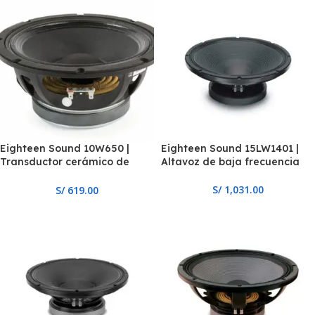
Eighteen Sound 10W650 |
Eighteen Sound 15LW1401 |
Transductor cerámico de
Altavoz de baja frecuencia
baja frecuencia 10″
S/
1,031.00
S/
619.00