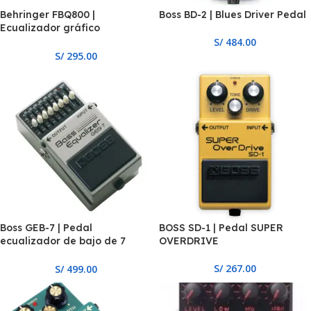
Behringer FBQ800 |
Boss BD-2 | Blues Driver Pedal
Ecualizador gráfico
ultracompacto de 9 bandas
S/
484.00
con FBQ
S/
295.00
Boss GEB-7 | Pedal
BOSS SD-1 | Pedal SUPER
ecualizador de bajo de 7
OVERDRIVE
bandas
S/
267.00
S/
499.00