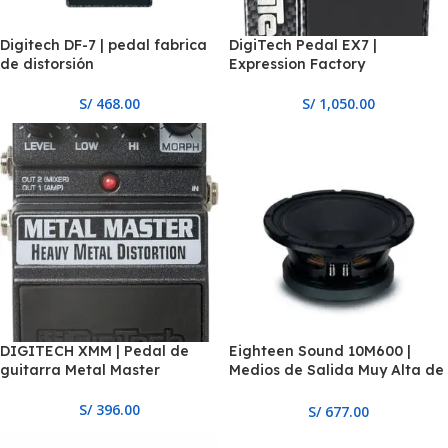
Digitech DF-7 | pedal fabrica
DigiTech Pedal EX7 |
de distorsión
Expression Factory
S/
468.00
S/
1,050.00
DIGITECH XMM | Pedal de
Eighteen Sound 10M600 |
guitarra Metal Master
Medios de Salida Muy Alta de
10″ Ferrita
S/
396.00
S/
677.00