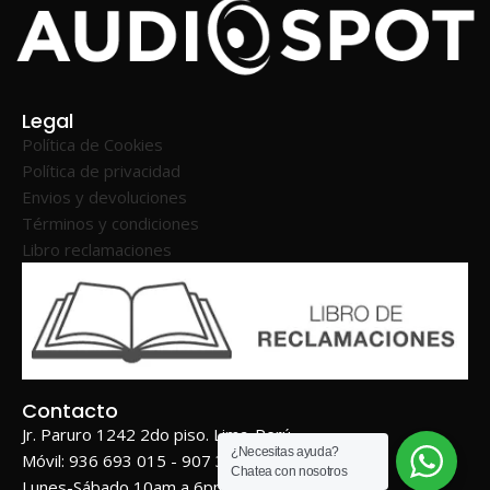
Legal
Política de Cookies
Política de privacidad
Envios y devoluciones
Términos y condiciones
Libro reclamaciones
Contacto
Jr. Paruro 1242 2do piso. Lima-Perú
¿Necesitas ayuda?
Móvil: 936 693 015 - 907 362 362
Chatea con nosotros
Lunes-Sábado 10am a 6pm