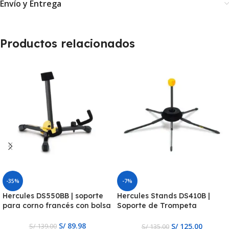
Envío y Entrega
Productos relacionados
-35%
-7%
Hercules DS550BB | soporte
Hercules Stands DS410B |
para corno francés con bolsa
Soporte de Trompeta
TravLite
S/
89.98
S/
125.00
S/
139.00
S/
135.00