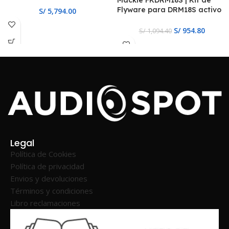
Flyware para DRM18S activo
S/
5,794.00
y pasivo
S/
954.80
S/
1,094.40
Legal
Política de Cookies
Política de privacidad
Envios y devoluciones
Términos y condiciones
Libro reclamaciones