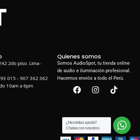
o
Quienes somos
1242 2do piso. Lima-
Somos AudioSpot, tu tienda online
de audio e iluminación profesional.
693 015 - 907 362 362
Hacemos enviós a todo el Perú.
ado 10am a 6pm
¿Necesitas ayuda?
Chatea con nosotros