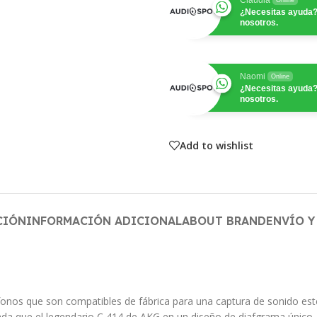
Claudia
Online
¿Necesitas ayuda?
nosotros.
Naomi
Online
¿Necesitas ayuda?
nosotros.
Add to wishlist
CIÓN
INFORMACIÓN ADICIONAL
ABOUT BRAND
ENVÍO Y
onos que son compatibles de fábrica para una captura de sonido est
a que el legendario C 414 de AKG en un diseño de diafgrama único, s