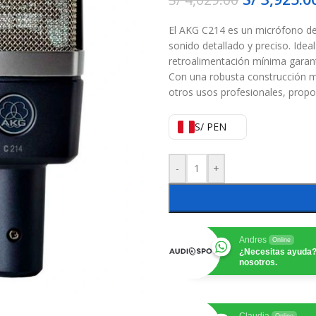
El AKG C214 es un micrófono de 
sonido detallado y preciso. Idea
retroalimentación mínima garant
Con una robusta construcción me
otros usos profesionales, propo
S/ PEN
-
+
Andres
Online
¿Necesitas ayuda?
nosotros.