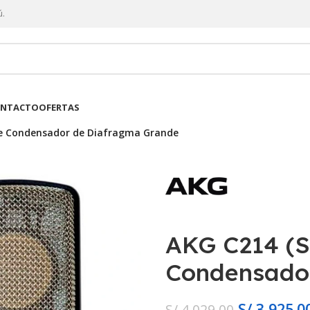
ú.
NTACTO
OFERTAS
de Condensador de Diafragma Grande
AKG C214 (S
Condensado
S/
3,925.0
S/
4,029.00