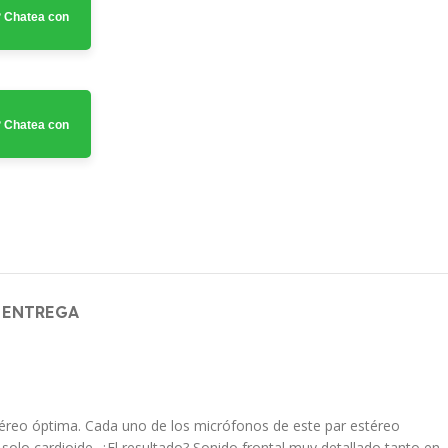
 Chatea con
 Chatea con
 ENTREGA
éreo óptima. Cada uno de los micrófonos de este par estéreo
olo cardioide. ¿El resultado? Sonido frontal muy detallado tanto en