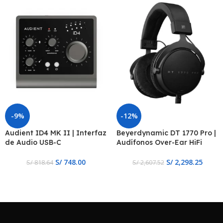
-9%
-12%
Audient ID4 MK II | Interfaz
Beyerdynamic DT 1770 Pro |
de Audio USB-C
Audífonos Over-Ear HiFi
S/
748.00
S/
2,298.25
S/
818.64
S/
2,607.52