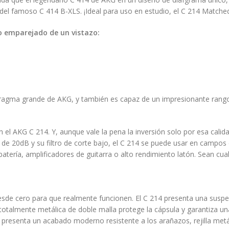
el famoso C 414 B-XLS. ¡Ideal para uso en estudio, el C 214 Matched
o emparejado de un vistazo:
fragma grande de AKG, y también es capaz de un impresionante rango 
 el AKG C 214. Y, aunque vale la pena la inversión solo por esa calid
de 20dB y su filtro de corte bajo, el C 214 se puede usar en campos
atería, amplificadores de guitarra o alto rendimiento latón. Sean cu
sde cero para que realmente funcionen. El C 214 presenta una suspen
totalmente metálica de doble malla protege la cápsula y garantiza una
 presenta un acabado moderno resistente a los arañazos, rejilla metál