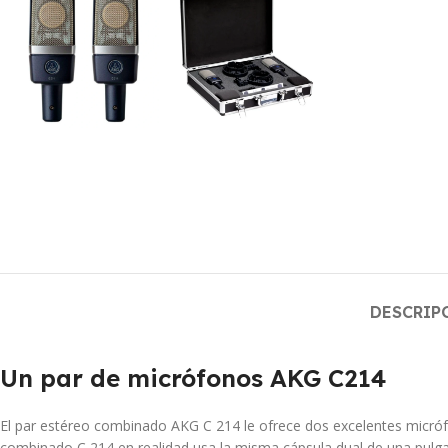
DESCRIP
Un par de micrófonos AKG C214
El par estéreo combinado AKG C 214 le ofrece dos excelentes micróf
combinado C 214 en realidad usa la misma cápsula dual de una pulgad