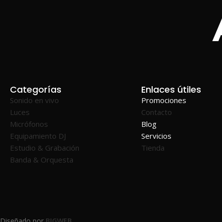
Categorías
Enlaces útiles
Sonido en vivo
Promociones
Luces
Contacto
Micrófonos
Blog
Equipamiento DJ
Servicios
Estudio & Grabación
Tienda
Banda & Orquesta
Diseñado por
BIGWEB