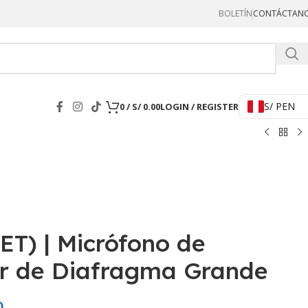
BOLETÍN
CONTÁCTAN
Hercul
S/ PEN
0
/
S/
0.00
LOGIN / REGISTER
ET) | Micrófono de
r de Diafragma Grande
0