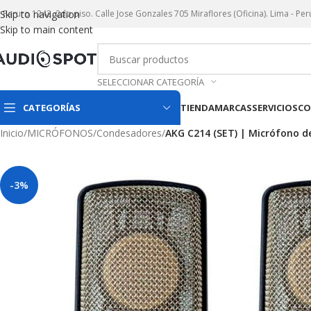
r. Paruro 1242. 2do piso. Calle Jose Gonzales 705 Miraflores (Oficina). Lima - Per
Skip to navigation
Skip to main content
SELECCIONAR CATEGORÍA
CATEGORÍAS
TIENDA
MARCAS
SERVICIOS
CO
Inicio
/
MICRÓFONOS
/
Condesadores
/
AKG C214 (SET) | Micrófono 
-3%