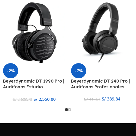
-2%
-7%
Beyerdynamic DT 1990 Pro |
Beyerdynamic DT 240 Pro |
Audífonos Estudio
Audífonos Profesionales
Profesional Over-Ear HiFi
S/
389.84
S/
2,550.00
S/
417.51
S/
2,603.73