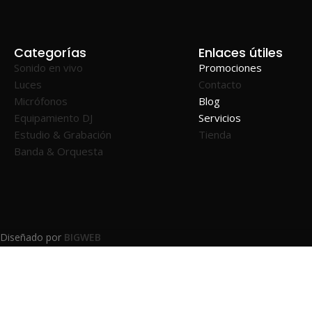
Categorías
Enlaces útiles
Sonido en vivo
Promociones
Luces
Contacto
Micrófonos
Blog
Equipamiento DJ
Servicios
Estudio & Grabación
Tienda
Banda & Orquesta
Diseñado por
BIGWEB