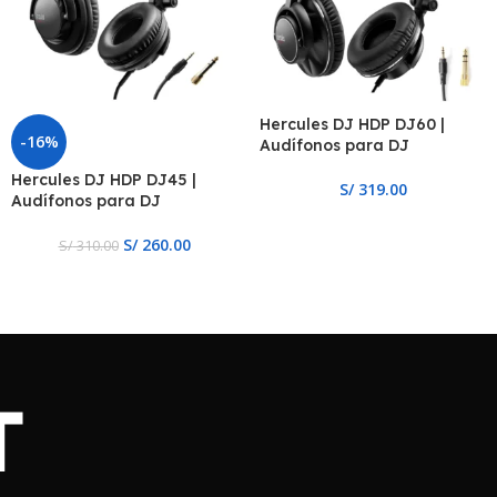
Hercules DJ HDP DJ60 |
-16%
Audífonos para DJ
Hercules DJ HDP DJ45 |
S/
319.00
Audífonos para DJ
S/
260.00
S/
310.00