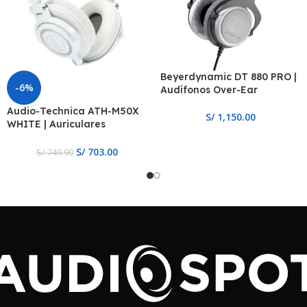
Beyerdynamic DT 880 PRO |
-6%
Audífonos Over-Ear
Audio-Technica ATH-M50X
S/
1,150.00
WHITE | Auriculares
Cerrados para Monitoreo
de Estudio
S/
703.00
S/
749.90