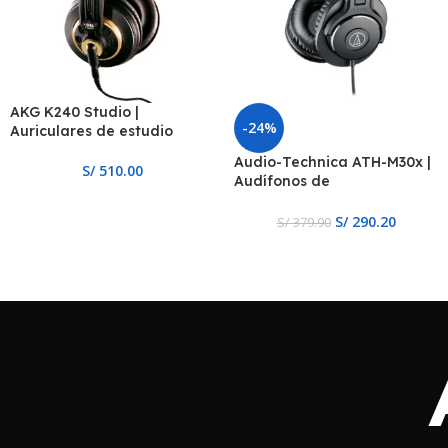
AKG K240 Studio |
-24%
Auriculares de estudio
Audio-Technica ATH-M30x |
S/
510.00
Audífonos de
Monitorización Cerrados
S/
290.20
S/
379.90