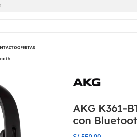
ú.
NTACTO
OFERTAS
tooth
AKG K361-BT
con Bluetoo
S/
550.00