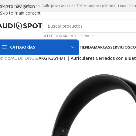
r. Paruro 1242. 2do piso. Calle Jose Gonzales 705 Miraflores (Oficina). Lima - Per
Skip to navigation
Skip to main content
SELECCIONAR CATEGORÍA
CATEGORÍAS
TIENDA
MARCAS
SERVICIOS
CO
Inicio
/
AUDÍFONOS
/
AKG K361-BT | Auriculares Cerrados con Blue