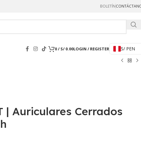
BOLETÍN
CONTÁCTAN
Hercul
S/ PEN
0
/
S/
0.00
LOGIN / REGISTER
 | Auriculares Cerrados
th