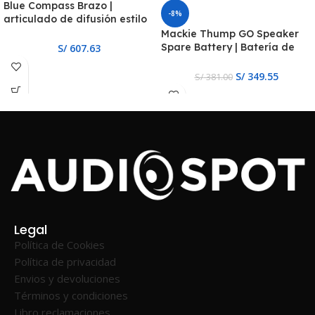
Blue Compass Brazo |
-8%
articulado de difusión estilo
tubo premium
Mackie Thump GO Speaker
Spare Battery | Batería de
S/
607.63
Repuesto para el Thump GO
S/
349.55
S/
381.00
Legal
Política de Cookies
Política de privacidad
Envios y devoluciones
Términos y condiciones
Libro reclamaciones