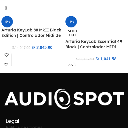
-5%
-8%
Arturia KeyLab 88 MkII Black
SOLD
OUT
Edition | Controlador Midi de
88 Teclas
Arturia KeyLab Essential 49
Black | Controlador MIDI
S/
3,845.90
S/
4,047.00
Negro de 49 Teclas
S/
1,041.58
S/
1,137.51
Legal
Política de Cookies