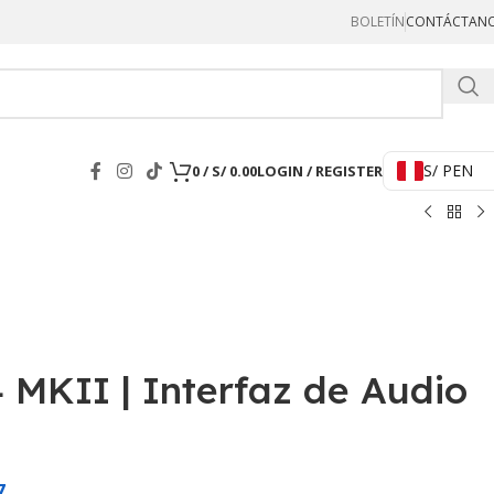
BOLETÍN
CONTÁCTAN
Hercul
S/ PEN
0
/
S/
0.00
LOGIN / REGISTER
 MKII | Interfaz de Audio
7