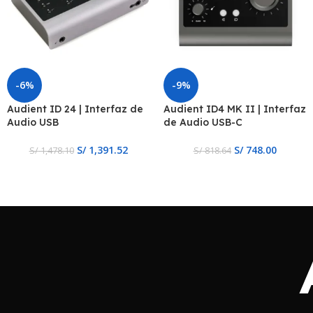
-6%
-9%
Audient ID 24 | Interfaz de
Audient ID4 MK II | Interfaz
Audio USB
de Audio USB-C
S/
1,391.52
S/
748.00
S/
1,478.10
S/
818.64