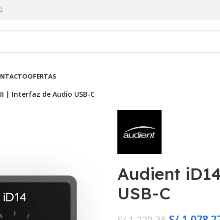
ú.
NTACTO
OFERTAS
I | Interfaz de Audio USB-C
Audient iD14
USB-C
S/
1,078.2
S/
1,220.38