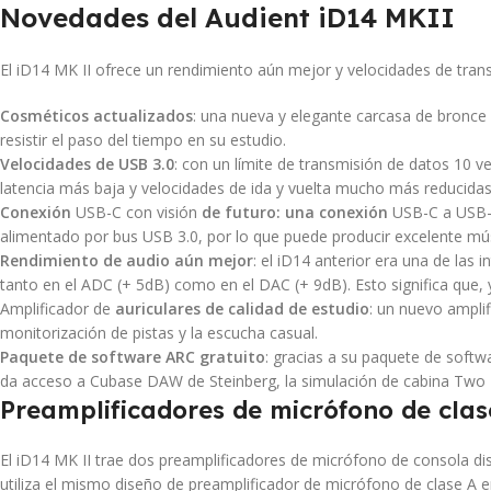
Novedades del Audient iD14 MKII
El iD14 MK II ofrece un rendimiento aún mejor y velocidades de tra
Cosméticos actualizados
: una nueva y elegante carcasa de bronce 
resistir el paso del tiempo en su estudio.
Velocidades de USB 3.0
: con un límite de transmisión de datos 10 
latencia más baja y velocidades de ida y vuelta mucho más reducidas
Conexión
USB-C con visión
de futuro: una conexión
USB-C a USB-C
alimentado por bus USB 3.0, por lo que puede producir excelente mús
Rendimiento de audio aún mejor
: el iD14 anterior era una de las
tanto en el ADC (+ 5dB) como en el DAC (+ 9dB). Esto significa que, 
Amplificador de
auriculares de calidad de estudio
: un nuevo amplif
monitorización de pistas y la escucha casual.
Paquete de software ARC gratuito
: gracias a su paquete de softw
da acceso a Cubase DAW de Steinberg, la simulación de cabina Two No
Preamplificadores de micrófono de cla
El iD14 MK II trae dos preamplificadores de micrófono de consola d
utiliza el mismo diseño de preamplificador de micrófono de clase A 