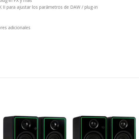
plug-in FX y más
K II para ajustar los parámetros de DAW / plug-in
res adicionales