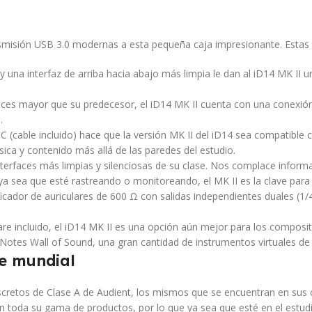
nsmisión USB 3.0 modernas a esta pequeña caja impresionante. Estas
y una interfaz de arriba hacia abajo más limpia le dan al iD14 MK II 
veces mayor que su predecesor, el iD14 MK II cuenta con una conexió
.
 (cable incluido) hace que la versión MK II del iD14 sea compatibl
ica y contenido más allá de las paredes del estudio.
 interfaces más limpias y silenciosas de su clase. Nos complace info
ya sea que esté rastreando o monitoreando, el MK II es la clave para 
icador de auriculares de 600 Ω con salidas independientes duales (1/4″
are incluido, el iD14 MK II es una opción aún mejor para los composito
tes Wall of Sound, una gran cantidad de instrumentos virtuales de W
se mundial
iscretos de Clase A de Audient, los mismos que se encuentran en sus
en toda su gama de productos, por lo que ya sea que esté en el estud