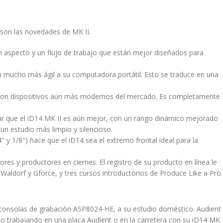
 son las novedades de MK II.
un aspecto y un flujo de trabajo que están mejor diseñados para
n mucho más ágil a su computadora portátil. Esto se traduce en una
e con dispositivos aún más modernos del mercado. Es completamente
rmar que el iD14 MK II es aún mejor, con un rango dinámico mejorado
un estudio más limpio y silencioso.
 y 1/8″) hace que el iD14 sea el extremo frontal ideal para la
res y productores en ciernes. El registro de su producto en línea le
aldorf y Gforce, y tres cursos introductorios de Produce Like a Pro.
 consolas de grabación ASP8024-HE, a su estudio doméstico. Audient
io trabajando en una placa Audient o en la carretera con su iD14 MK