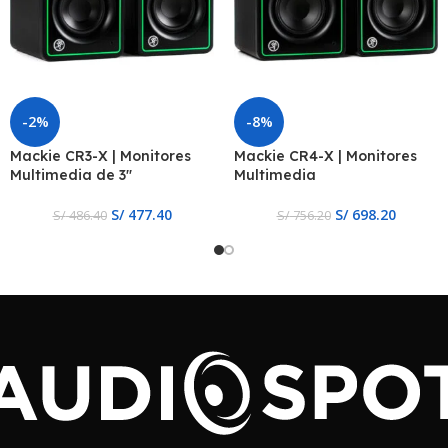
-2%
-8%
Mackie CR3-X | Monitores
Mackie CR4-X | Monitores
Multimedia de 3″
Multimedia
S/
477.40
S/
698.20
S/
486.40
S/
756.20