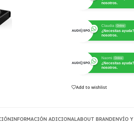
nosotros.
Claudia
Online
¿Necesitas ayuda?
nosotros.
Naomi
Online
¿Necesitas ayuda?
nosotros.
Add to wishlist
CIÓN
INFORMACIÓN ADICIONAL
ABOUT BRAND
ENVÍO Y