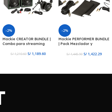
-2%
-2%
Mackie CREATOR BUNDLE |
Mackie PERFORMER BUNDLE
Combo para streaming
| Pack Mezclador y
Micrófonos
S/
1,189.60
S/
1,422.29
S/
1,210.60
S/
1,445.90