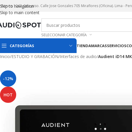
r. Paruro 1242. 2do piso. Calle Jose Gonzales 705 Miraflores (Oficina). Lima - Per
Skip to navigation
Skip to main content
SELECCIONAR CATEGORÍA
CATEGORÍAS
TIENDA
MARCAS
SERVICIOS
CO
Inicio
/
ESTUDIO Y GRABACIÓN
/
Interfaces de audio
/
Audient iD14 MKI
-12%
HOT