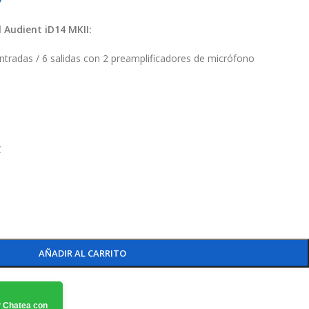
l Audient iD14 MKII:
ntradas / 6 salidas con 2 preamplificadores de micrófono
C
AÑADIR AL CARRITO
 Chatea con