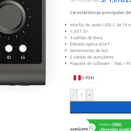
Características principales de
Interfaz de audio USB-C de 10 e
1 JFET DI
4 salidas de línea
Entrada óptica ADAT
Alimentación de bus
2 salidas de auriculares
Paquete de software – Mac / P
S/ PEN
-
+
Andres
Online
¿Necesitas ayuda?