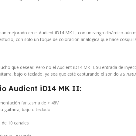
han mejorado en el Audient iD14 MK II, con un rango dinámico aún m
studio, con solo un toque de coloración analógica que hace cosquillas
ho que desear. Pero no el Audient iD14 MK II. Su entrada de inyecci
itarra, bajo o teclado, ya sea que esté capturando el sonido
au natu
dio Audient iD14 MK II:
limentación fantasma de + 48V
u guitarra, bajo o teclado
l de 10 canales