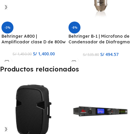
-3%
-8%
Behringer A800 |
Behringer B-1 | Microfono de
Amplificador clase D de 800w
Condensador de Diafragma
Grande
S/
1,400.00
S/
494.57
S/
1,450.00
S/
535.80
Productos relacionados