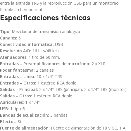
entre la entrada TRS y la reproducción USB para un monitoreo
flexible en tiempo real
Especificaciones técnicas
Tipo:
Mezclador de transmisión analógica
Canales:
6
Conectividad informática:
USB
Resolución A/D:
16 bits/48 kHz
Atenuadores:
1 tiro de 60 mm.
Entradas – Preamplificadores de micrófono:
2 x XLR
Poder fantasma:
2 canales
Entradas – Línea:
10 x 1/4″ TRS
Entradas – Otros:
1 estéreo RCA doble
Salidas – Principal:
2 x 1/4″ TRS (principal), 2 x 1/4″ TRS (monitor)
Salidas – Otros:
1 estéreo RCA doble
Auriculares:
1 x 1/4″
USB:
1 tipo B.
Bandas de ecualización:
3 bandas
Efectos:
Sí
Fuente de alimentación:
Fuente de alimentación de 18 V CC, 1 A