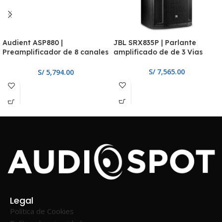
Audient ASP880 |
JBL SRX835P | Parlante
Preamplificador de 8 canales
amplificado de de 3 Vias
con ADC ADAT
S/
7,565.00
S/
5,794.00
Legal
Política de Cookies