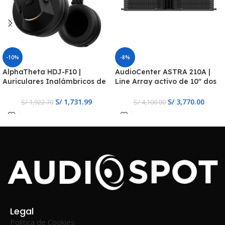
-10%
-8%
AlphaTheta HDJ-F10 |
AudioCenter ASTRA 210A |
Auriculares Inalámbricos de
Line Array activo de 10″ dos
Monitorización
vías, DSP
S/
1,731.99
S/
3,770.00
S/
1,922.70
S/
4,100.00
Legal
Política de Cookies