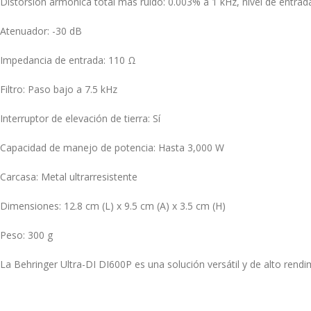
Distorsión armónica total más ruido:
0.003% a 1 kHz, nivel de entra
Atenuador:
-30 dB
Impedancia de entrada:
110 Ω
Filtro:
Paso bajo a 7.5 kHz
Interruptor de elevación de tierra: Sí
Capacidad de manejo de potencia:
Hasta 3,000 W
Carcasa:
Metal ultrarresistente
Dimensiones:
12.8 cm (L) x 9.5 cm (A) x 3.5 cm (H)
Peso:
300 g
La Behringer Ultra-DI DI600P es una solución versátil y de alto rendi