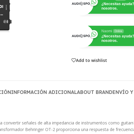
¿Necesitas ayuda?
nosotros.
Naomi
Online
¿Necesitas ayuda?
nosotros.
Add to wishlist
CIÓN
INFORMACIÓN ADICIONAL
ABOUT BRAND
ENVÍO Y
ra convertir señales de alta impedancia de instrumentos como guitar
ansformador Behringer OT-2 proporciona una respuesta de frecuencia 