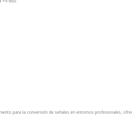
da +4 dBu
miento para la conversión de señales en entornos profesionales, ofreci