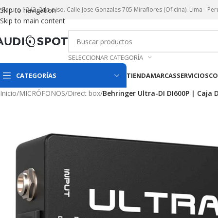
r. Paruro 1242. 2do piso. Calle Jose Gonzales 705 Miraflores (Oficina). Lima - Per
Skip to navigation
Skip to main content
SELECCIONAR CATEGORÍA
CATEGORÍAS
TIENDA
MARCAS
SERVICIOS
CO
Inicio
/
MICRÓFONOS
/
Direct box
/
Behringer Ultra-DI DI600P | Caja 