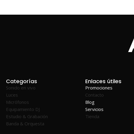
Categorías
Enlaces útiles
Sonido en vivo
Promociones
Luces
Contacto
Micrófonos
Blog
Equipamiento DJ
Servicios
Estudio & Grabación
Tienda
Banda & Orquesta