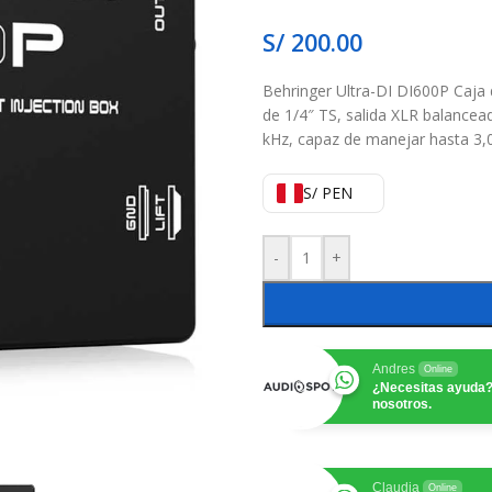
S/
200.00
Behringer Ultra-DI DI600P Caja 
de 1/4″ TS, salida XLR balancead
kHz, capaz de manejar hasta 3,
S/ PEN
-
+
Andres
Online
¿Necesitas ayuda?
nosotros.
Claudia
Online