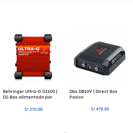
Behringer Ultra-G GI100 |
Dbx DB10V | Direct Box
DI-Box alimentado por
Pasivo
bateria / Phantom
profesional con emulación
S/
470.00
S/
210.00
de altavoz de guitarra