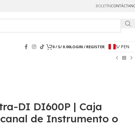
BOLETÍN
CONTÁCTAN
Hercul
S/ PEN
0
/
S/
0.00
LOGIN / REGISTER
tra-DI DI600P | Caja
 canal de Instrumento o