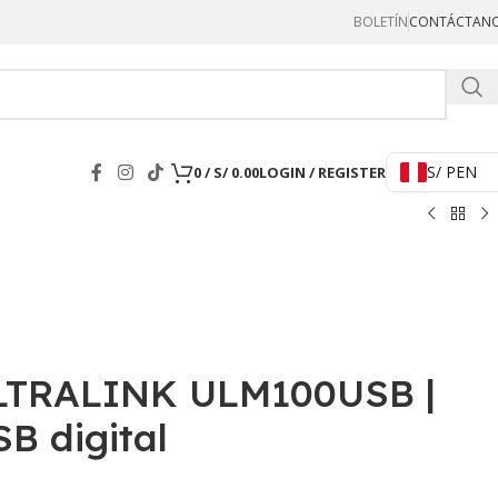
BOLETÍN
CONTÁCTAN
Hercul
S/ PEN
0
/
S/
0.00
LOGIN / REGISTER
ULTRALINK ULM100USB |
B digital