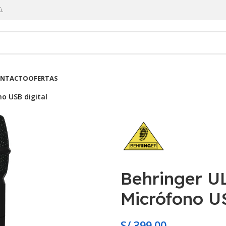
ú.
NTACTO
OFERTAS
o USB digital
Behringer 
Micrófono US
S/
399.00