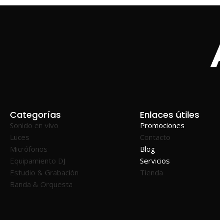
Categorías
Enlaces útiles
Sonido en vivo
Promociones
Luces
Contacto
Micrófonos
Blog
Equipamiento DJ
Servicios
Estudio & Grabación
Tienda
Banda & Orquesta