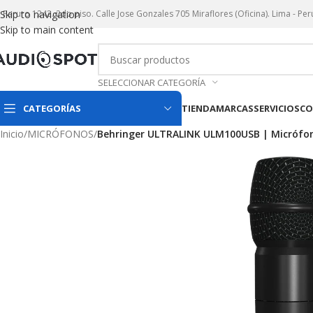
r. Paruro 1242. 2do piso. Calle Jose Gonzales 705 Miraflores (Oficina). Lima - Per
Skip to navigation
Skip to main content
SELECCIONAR CATEGORÍA
CATEGORÍAS
TIENDA
MARCAS
SERVICIOS
CO
Inicio
/
MICRÓFONOS
/
Behringer ULTRALINK ULM100USB | Micrófon