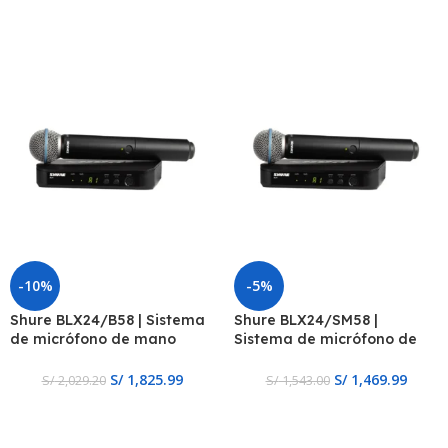
-10%
-5%
Shure BLX24/B58 | Sistema
Shure BLX24/SM58 |
de micrófono de mano
Sistema de micrófono de
inalámbrico
mano inalámbrico
S/
1,825.99
S/
1,469.99
S/
2,029.20
S/
1,543.00