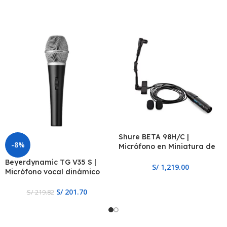
Shure BETA 98H/C |
-8%
Micrófono en Miniatura de
Instrumento
Beyerdynamic TG V35 S |
S/
1,219.00
Micrófono vocal dinámico
S/
201.70
S/
219.82