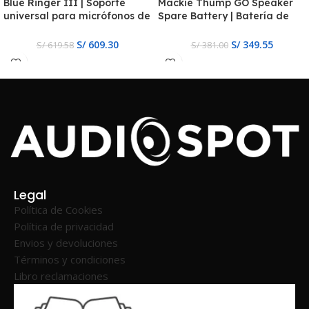
Blue Ringer III | Soporte
Mackie Thump GO Speaker
universal para micrófonos de
Spare Battery | Batería de
bola
Repuesto para el Thump GO
S/
609.30
S/
349.55
S/
619.58
S/
381.00
Legal
Política de Cookies
Política de privacidad
Envios y devoluciones
Términos y condiciones
Libro reclamaciones