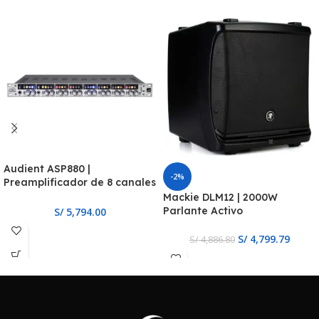
Audient ASP880 |
-2%
Preamplificador de 8 canales
con ADC ADAT
Mackie DLM12 | 2000W
Parlante Activo
S/
5,794.00
S/
4,799.79
S/
4,886.80