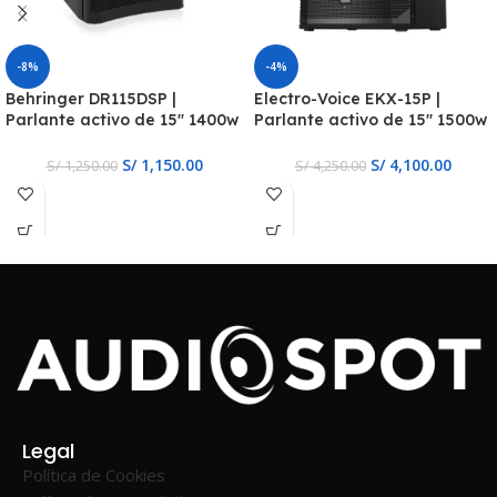
-8%
-4%
Behringer DR115DSP |
Electro-Voice EKX-15P |
Parlante activo de 15″ 1400w
Parlante activo de 15″ 1500w
con DSP
y DSP
S/
1,150.00
S/
4,100.00
S/
1,250.00
S/
4,250.00
Legal
Política de Cookies