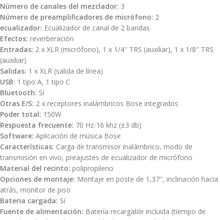
Número de canales del mezclador:
3
Número de preamplificadores de micrófono:
2
ecualizador:
Ecualizador de canal de 2 bandas
Efectos:
reverberación
Entradas:
2 x XLR (micrófono), 1 x 1/4″ TRS (auxiliar), 1 x 1/8″ TRS
(auxiliar)
Salidas:
1 x XLR (salida de línea)
USB:
1 tipo A, 1 tipo C
Bluetooth:
Sí
Otras E/S:
2 x receptores inalámbricos Bose integrados
Poder total:
150W
Respuesta frecuente:
70 Hz-16 khz (±3 db)
Software:
Aplicación de música Bose
Características:
Carga de transmisor inalámbrico, modo de
transmisión en vivo, preajustes de ecualizador de micrófono
Material del recinto:
polipropileno
Opciones de montaje:
Montaje en poste de 1,37″, inclinación hacia
atrás, monitor de piso
Bateria cargada:
Sí
Fuente de alimentación:
Batería recargable incluida (tiempo de