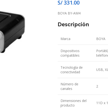
S/
331.00
BOYA BY-AM4
Descripción
Marca
BOYA
Dispositivos
Portáti
compatibles
teléfon
Tecnología de
USB, X
conectividad
Número de
2
canales
Dimensiones del
11D x 
producto