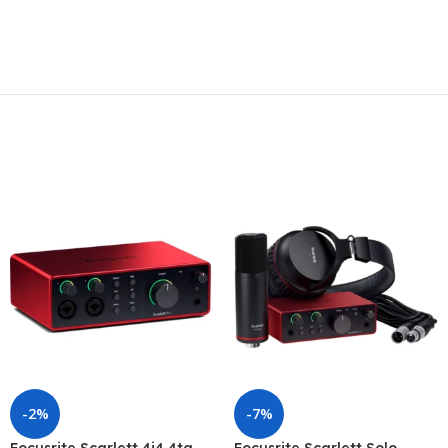
-2%
-7%