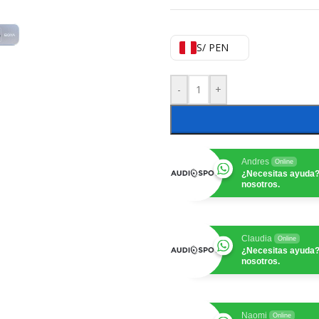
S/ PEN
-
+
Andres
Online
¿Necesitas ayuda?
nosotros.
Claudia
Online
¿Necesitas ayuda?
nosotros.
Naomi
Online