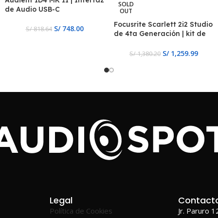
Audient ID4 MK II | Interfaz
SOLD
de Audio USB-C
OUT
Focusrite Scarlett 2i2 Studio
S/
748.00
S/
818.64
de 4ta Generación | kit de
grabación
S/
1,259.99
S/
1,380.20
Legal
Contact
Política de Cookies
Jr. Paruro 