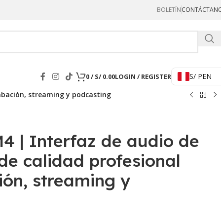
BOLETÍN
CONTÁCTAN
Hercul
S/ PEN
0
/
S/
0.00
LOGIN / REGISTER
abación, streaming y podcasting
 | Interfaz de audio de
de calidad profesional
ión, streaming y