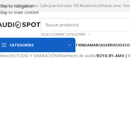
r. Paruro 1242. 2do piso. Calle Jose Gonzales 705 Miraflores (Oficina). Lima - Per
Skip to navigation
Skip to main content
SELECCIONAR CATEGORÍA
CATEGORÍAS
TIENDA
MARCAS
SERVICIOS
CO
Inicio
/
ESTUDIO Y GRABACIÓN
/
Interfaces de audio
/
BOYA BY-AM4 | I