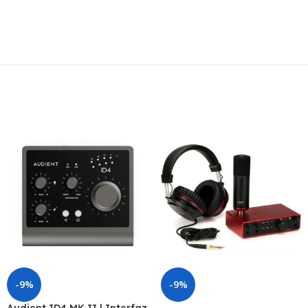
-9%
-9%