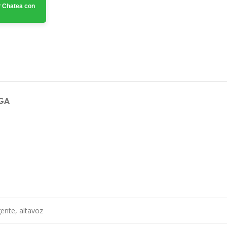
 Chatea con
GA
gente, altavoz