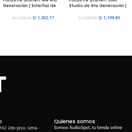
Focusrite Scarlett 4i4 4ta
Focusrite Scarlett Solo
Generación | Interfaz de
Studio de 4ta Generación |
Audio USB
kit de Grabación
S/
1,302.17
S/
1,199.80
S/
1,326.20
S/
1,297.00
o
Quienes somos
1242 2do piso. Lima-
Somos AudioSpot, tu tienda online