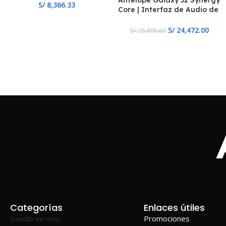
Antelope Galaxy 32 Synergy
procesamiento DSP
S/
8,366.33
Core | Interfaz de Audio de
32Canales AD/DA
Dante/HDX/Thunderbolt 3
S/
24,472.00
S/
25,695.60
Categorías
Enlaces útiles
Sonido en vivo
Promociones