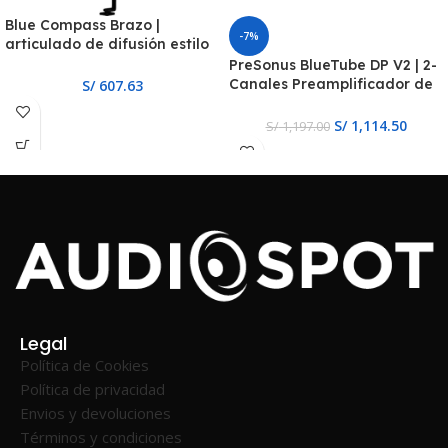
Blue Compass Brazo |
-7%
articulado de difusión estilo
tubo premium
PreSonus BlueTube DP V2 | 2-
Canales Preamplificador de
S/
607.63
Micrófono
S/
1,114.50
S/
1,197.00
Legal
Política de Cookies
Política de privacidad
Envios y devoluciones
Términos y condiciones