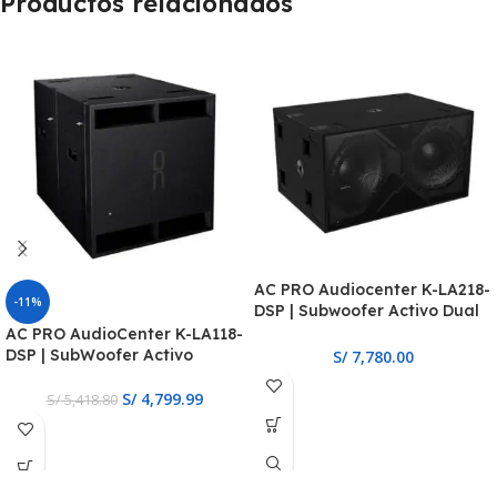
Productos relacionados
AC PRO Audiocenter K-LA218-
-11%
DSP | Subwoofer Activo Dual
de 18”
AC PRO AudioCenter K-LA118-
DSP | SubWoofer Activo
S/
7,780.00
S/
4,799.99
S/
5,418.80