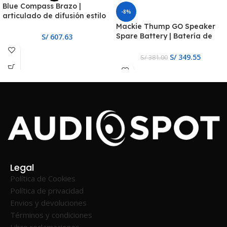
Blue Compass Brazo |
-8%
articulado de difusión estilo
tubo premium
Mackie Thump GO Speaker
Spare Battery | Batería de
S/
607.63
Repuesto para el Thump GO
S/
349.55
S/
381.00
Legal
Política de Cookies
Política de privacidad
Envios y devoluciones
Términos y condiciones
Libro reclamaciones