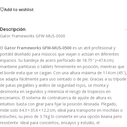
Add to wishlist
Descripción
Gator Frameworks GFW-MUS-0500
El
Gator Frameworks GFW‑MUS‑0500
es un atril profesional y
portátil diseñado para músicos que viajan o actúan en diferentes
espacios. Su bandeja de acero perforado de 18.75″ (≈47.6 cm)
mantiene partituras o tablets firmemente en posición, mientras que
el borde evita que se caigan. Con una altura máxima de 114 cm (45″),
se adapta fácilmente para uso sentado o de pie. Gracias a su trípode
de patas plegables y anillos de seguridad rojos, se monta y
desmonta en segundos y minimiza el riesgo de tropiezos en
escenarios. El sistema de contratuerca de ajuste de altura es
intuitivo: basta con girar para fijar la posición deseada. Plegado,
mide solo 64.3 × 35.6 × 12.2 cm, ideal para transporte en mochilas o
estuches; su peso de 3.7 kg lo convierte en una opción liviana pero
resistente. Ideal para conciertos, ensayos y estudio, el