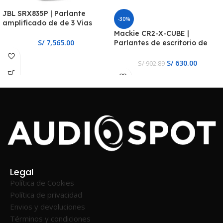
JBL SRX835P | Parlante
-30%
amplificado de de 3 Vias
Mackie CR2-X-CUBE |
S/
7,565.00
Parlantes de escritorio de
primera calidad
S/
630.00
S/
902.89
Legal
Política de Cookies
Política de privacidad
Envios y devoluciones
Términos y condiciones