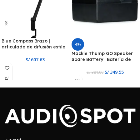
Blue Compass Brazo |
-8%
articulado de difusión estilo
tubo premium
Mackie Thump GO Speaker
Spare Battery | Batería de
S/
607.63
Repuesto para el Thump GO
S/
349.55
S/
381.00