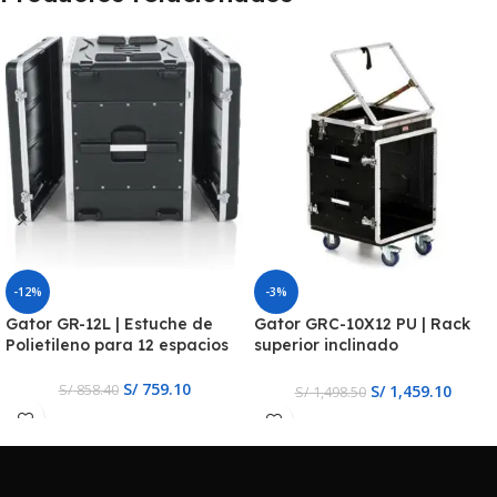
-12%
-3%
Gator GR-12L | Estuche de
Gator GRC-10X12 PU | Rack
Polietileno para 12 espacios
superior inclinado
emergente de 10U, rack
frontal de 12U y rack trasero
S/
759.10
S/
1,459.10
S/
858.40
S/
1,498.50
de 12U