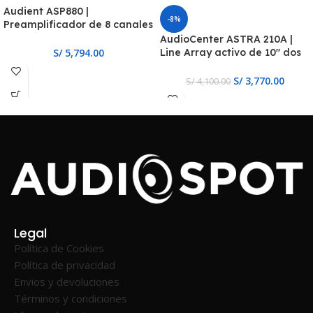
Audient ASP880 |
-8%
Preamplificador de 8 canales
con ADC ADAT
AudioCenter ASTRA 210A |
Line Array activo de 10″ dos
S/
5,794.00
vías, DSP
S/
3,770.00
S/
4,100.00
Legal
Política de Cookies
Política de privacidad
Envios y devoluciones
Términos y condiciones