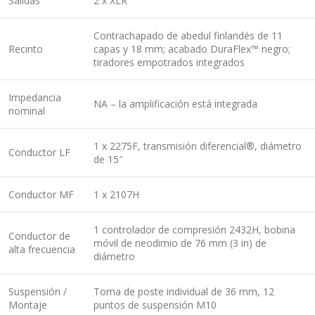
Salidas
2 x XLR
Contrachapado de abedul finlandés de 11
Recinto
capas y 18 mm; acabado DuraFlex™ negro;
tiradores empotrados integrados
Impedancia
NA – la amplificación está integrada
nominal
1 x 2275F, transmisión diferencial®, diámetro
Conductor LF
de 15″
Conductor MF
1 x 2107H
1 controlador de compresión 2432H, bobina
Conductor de
móvil de neodimio de 76 mm (3 in) de
alta frecuencia
diámetro
Suspensión /
Toma de poste individual de 36 mm, 12
Montaje
puntos de suspensión M10