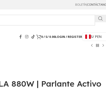
BOLETÍN
CONTÁCTAN
Hercul
S/ PEN
0
/
S/
0.00
LOGIN / REGISTER
A 880W | Parlante Activo