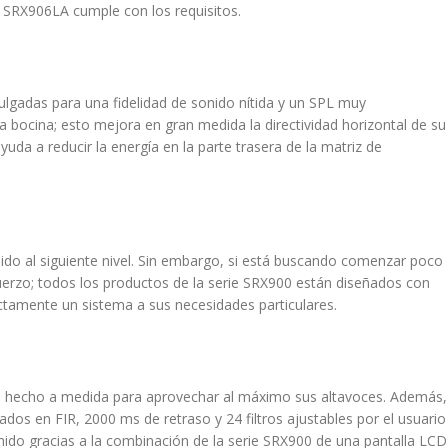
l SRX906LA cumple con los requisitos.
gadas para una fidelidad de sonido nítida y un SPL muy
a bocina; esto mejora en gran medida la directividad horizontal de su
da a reducir la energía en la parte trasera de la matriz de
nido al siguiente nivel. Sin embargo, si está buscando comenzar poco
fuerzo; todos los productos de la serie SRX900 están diseñados con
ectamente un sistema a sus necesidades particulares.
nte hecho a medida para aprovechar al máximo sus altavoces. Además,
s ​​en FIR, 2000 ms de retraso y 24 filtros ajustables por el usuario
mido gracias a la combinación de la serie SRX900 de una pantalla LCD