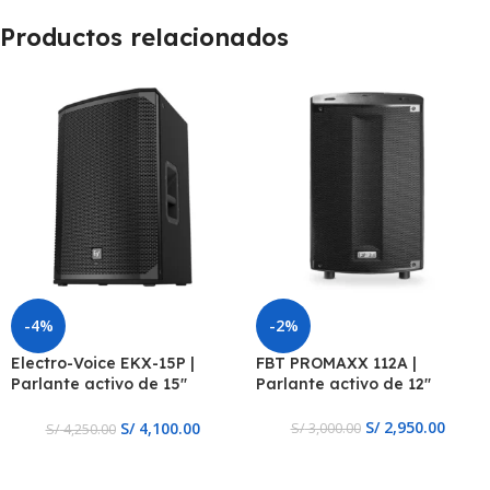
Productos relacionados
-4%
-2%
Electro-Voice EKX-15P |
FBT PROMAXX 112A |
Parlante activo de 15″
Parlante activo de 12″
1500w y DSP
S/
2,950.00
S/
4,100.00
S/
3,000.00
S/
4,250.00