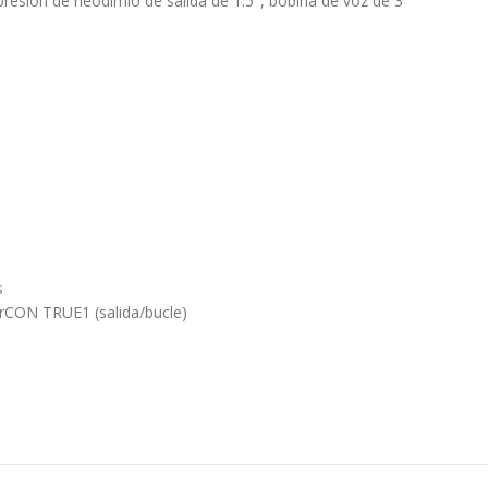
esión de neodimio de salida de 1.5″, bobina de voz de 3″
s
rCON TRUE1 (salida/bucle)