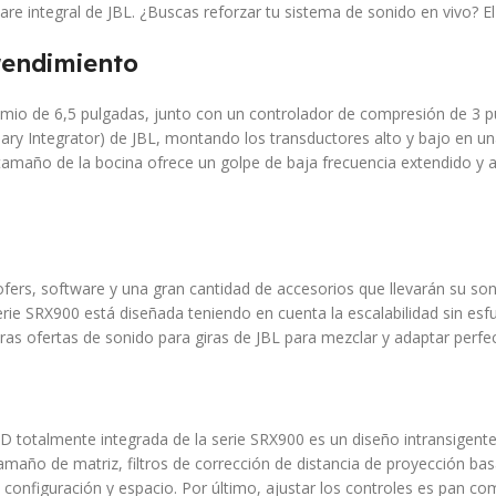
re integral de JBL. ¿Buscas reforzar tu sistema de sonido en vivo? E
rendimiento
o de 6,5 pulgadas, junto con un controlador de compresión de 3 pul
ary Integrator) de JBL, montando los transductores alto y bajo en un
amaño de la bocina ofrece un golpe de baja frecuencia extendido y ayu
ofers, software y una gran cantidad de accesorios que llevarán su so
erie SRX900 está diseñada teniendo en cuenta la escalabilidad sin es
tras ofertas de sonido para giras de JBL para mezclar y adaptar perf
e D totalmente integrada de la serie SRX900 es un diseño intransige
ño de matriz, filtros de corrección de distancia de proyección basado
onfiguración y espacio. Por último, ajustar los controles es pan co