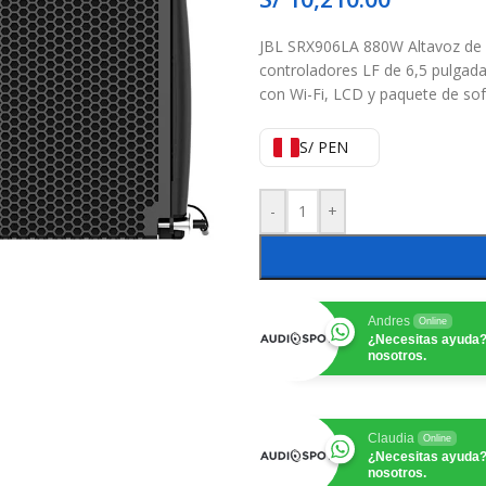
JBL SRX906LA 880W Altavoz de ma
controladores LF de 6,5 pulgad
con Wi-Fi, LCD y paquete de so
S/ PEN
-
+
Andres
Online
¿Necesitas ayuda?
nosotros.
Claudia
Online
¿Necesitas ayuda?
nosotros.