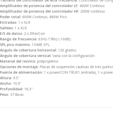
Tamaño del controlador de alta frecuencia:
Controlador de compr
Amplificador de potencia del controlador LF:
400W Continuo
Amplificador de potencia del controlador HF:
200W continuo
Poder total:
600W Continuo, 880W Pico
Entradas:
1 x XLR
Salidas:
1 x XLR
E/S de datos:
2 x EtherCon
Rango de frecuencia:
63Hz-17khz (-10dB)
SPL pico máximo:
134dB SPL
Ángulo de cobertura horizontal:
120 grados
Ángulo de cobertura vertical:
Varía con la configuración
Material del recinto:
polipropileno
Opciones de montaje:
Placas de suspensión cautivas de tres punto
Fuente de alimentación:
1 x powerCON TRUE1 (entrada), 1 x powe
Altura:
9.5″
Ancho:
19,9″
Profundidad:
16,5″
Peso:
37 libras