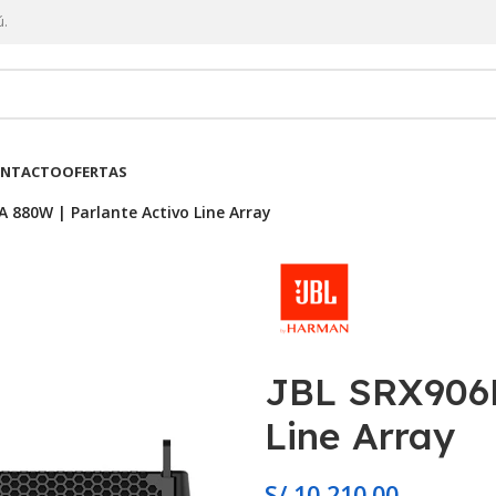
ú.
NTACTO
OFERTAS
A 880W | Parlante Activo Line Array
JBL SRX906L
Line Array
S/
10,210.00