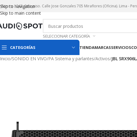
r. Paruro 1242. 2do piso. Calle Jose Gonzales 705 Miraflores (Oficina). Lima - Per
Skip to navigation
Skip to main content
SELECCIONAR CATEGORÍA
CATEGORÍAS
TIENDA
MARCAS
SERVICIOS
CO
Inicio
/
SONIDO EN VIVO
/
PA Sistema y parlantes
/
Activos
/
JBL SRX906L