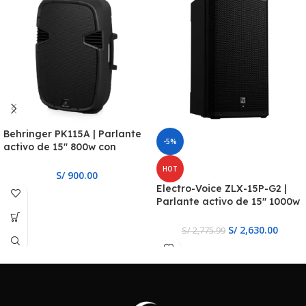
Behringer PK115A | Parlante
-5%
activo de 15″ 800w con
Bluetooth
HOT
S/
900.00
Electro-Voice ZLX-15P-G2 |
Parlante activo de 15″ 1000w
y Bluetooth
S/
2,630.00
S/
2,775.99