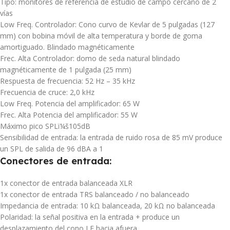
Tipo: monitores de referencia de estudio de campo cercano de 2
vías
Low Freq. Controlador: Cono curvo de Kevlar de 5 pulgadas (127
mm) con bobina móvil de alta temperatura y borde de goma
amortiguado. Blindado magnéticamente
Frec. Alta Controlador: domo de seda natural blindado
magnéticamente de 1 pulgada (25 mm)
Respuesta de frecuencia: 52 Hz – 35 kHz
Frecuencia de cruce: 2,0 kHz
Low Freq. Potencia del amplificador: 65 W
Frec. Alta Potencia del amplificador: 55 W
Máximo pico SPLï¼š105dB
Sensibilidad de entrada: la entrada de ruido rosa de 85 mV produce
un SPL de salida de 96 dBA a 1
Conectores de entrada:
1x conector de entrada balanceada XLR
1x conector de entrada TRS balanceado / no balanceado
Impedancia de entrada: 10 kΩ balanceada, 20 kΩ no balanceada
Polaridad: la señal positiva en la entrada + produce un
desplazamiento del cono LF hacia afuera