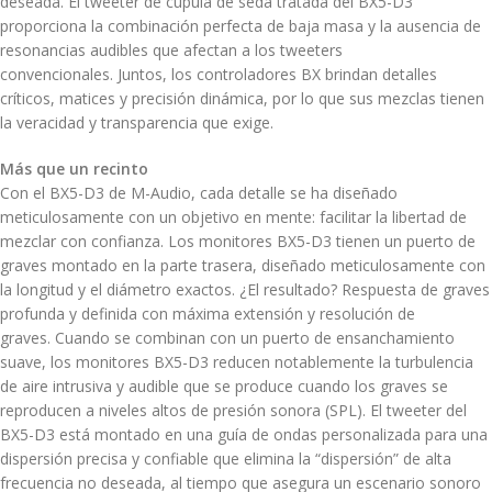
deseada. El tweeter de cúpula de seda tratada del BX5-D3
proporciona la combinación perfecta de baja masa y la ausencia de
resonancias audibles que afectan a los tweeters
convencionales. Juntos, los controladores BX brindan detalles
críticos, matices y precisión dinámica, por lo que sus mezclas tienen
la veracidad y transparencia que exige.
Más que un recinto
Con el BX5-D3 de M-Audio, cada detalle se ha diseñado
meticulosamente con un objetivo en mente: facilitar la libertad de
mezclar con confianza. Los monitores BX5-D3 tienen un puerto de
graves montado en la parte trasera, diseñado meticulosamente con
la longitud y el diámetro exactos. ¿El resultado? Respuesta de graves
profunda y definida con máxima extensión y resolución de
graves. Cuando se combinan con un puerto de ensanchamiento
suave, los monitores BX5-D3 reducen notablemente la turbulencia
de aire intrusiva y audible que se produce cuando los graves se
reproducen a niveles altos de presión sonora (SPL). El tweeter del
BX5-D3 está montado en una guía de ondas personalizada para una
dispersión precisa y confiable que elimina la “dispersión” de alta
frecuencia no deseada, al tiempo que asegura un escenario sonoro