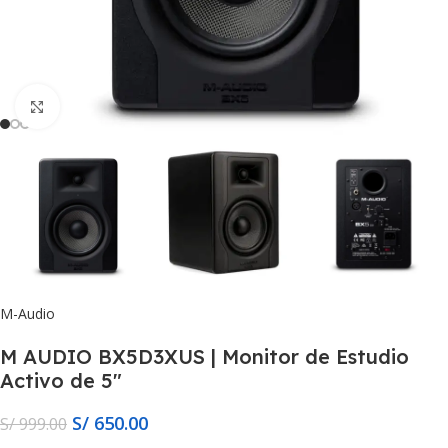
Click to enlarge
M-Audio
M AUDIO BX5D3XUS | Monitor de Estudio
Activo de 5″
S/
650.00
S/
999.00