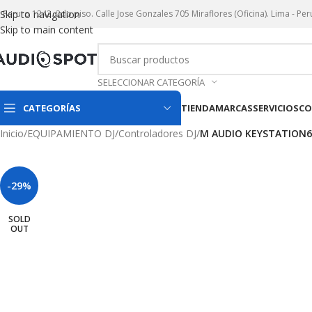
r. Paruro 1242. 2do piso. Calle Jose Gonzales 705 Miraflores (Oficina). Lima - Per
Skip to navigation
Skip to main content
SELECCIONAR CATEGORÍA
CATEGORÍAS
TIENDA
MARCAS
SERVICIOS
CO
Inicio
/
EQUIPAMIENTO DJ
/
Controladores DJ
/
M AUDIO KEYSTATION61
-29%
SOLD
OUT