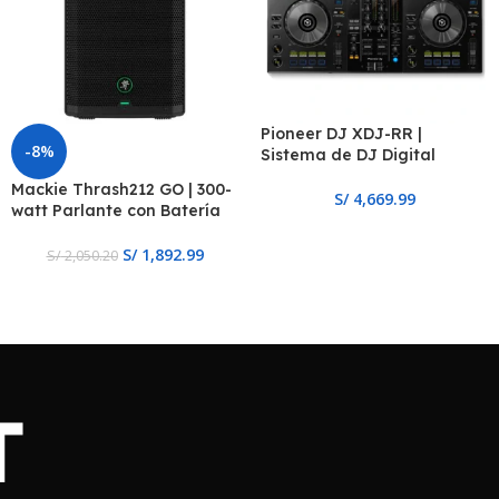
Pioneer DJ XDJ-RR |
-8%
Sistema de DJ Digital
Mackie Thrash212 GO | 300-
S/
4,669.99
watt Parlante con Batería
S/
1,892.99
S/
2,050.20