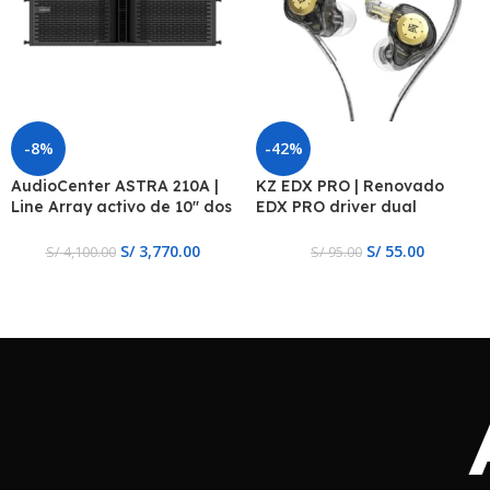
-8%
-42%
AudioCenter ASTRA 210A |
KZ EDX PRO | Renovado
Line Array activo de 10″ dos
EDX PRO driver dual
vías, DSP
magnetico
S/
3,770.00
S/
55.00
S/
4,100.00
S/
95.00