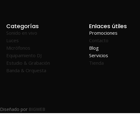
Categorías
Enlaces útiles
Sonido en vivo
Promociones
Luces
Contacto
Micrófonos
Blog
Equipamiento DJ
Servicios
Estudio & Grabación
Tienda
Banda & Orquesta
Diseñado por
BIGWEB