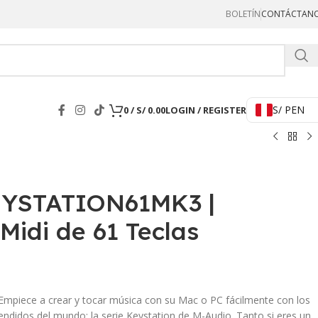
BOLETÍN
CONTÁCTAN
Hercul
S/ PEN
0
/
S/
0.00
LOGIN / REGISTER
YSTATION61MK3 |
Midi de 61 Teclas
ece a crear y tocar música con su Mac o PC fácilmente con los
ndidos del mundo: la serie Keystation de M-Audio. Tanto si eres un