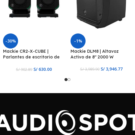
-30%
-1%
Mackie CR2-X-CUBE |
Mackie DLM8 | Altavoz
Parlantes de escritorio de
Activo de 8″ 2000 W
primera calidad
S/
3,946.77
S/
630.00
S/
3,989.90
S/
902.89