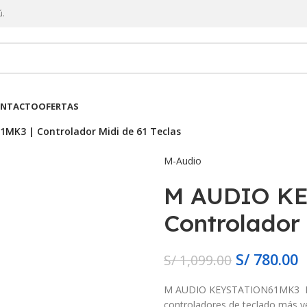
ú.
NTACTO
OFERTAS
MK3 | Controlador Midi de 61 Teclas
M-Audio
M AUDIO KE
Controlador 
S/
780.00
S/
1,099.00
M AUDIO KEYSTATION61MK3 Empi
controladores de teclado más ve