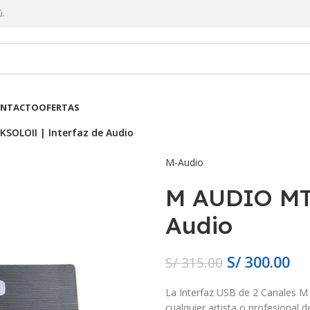
ú.
NTACTO
OFERTAS
SOLOII | Interfaz de Audio
M-Audio
M AUDIO MT
Audio
S/
300.00
S/
315.00
La Interfaz USB de 2 Canales 
cualquier artista o profesional 