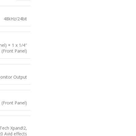
48kHz/24bit
el) + 1 x 1/4″
 (Front Panel)
onitor Output
(Front Panel)
Tech Xpand!2,
0 Avid effects