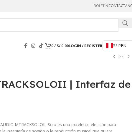
BOLETÍN
CONTÁCTAN
Hercul
S/ PEN
0
/
S/
0.00
LOGIN / REGISTER
RACKSOLOII | Interfaz de
M AUDIO MTRACKSOLOII Solo es una excelente elección para
de la ingeniería de sonido o la producción musical que quiera