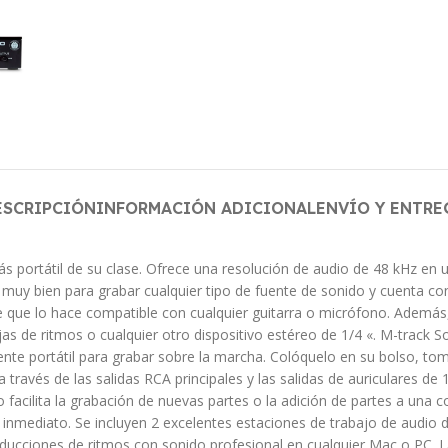
ESCRIPCIÓN
INFORMACIÓN ADICIONAL
ENVÍO Y ENTRE
portátil de su clase. Ofrece una resolución de audio de 48 kHz en u
na muy bien para grabar cualquier tipo de fuente de sonido y cuenta c
 que lo hace compatible con cualquier guitarra o micrófono. Además
ajas de ritmos o cualquier otro dispositivo estéreo de 1/4 «. M-trac
nte portátil para grabar sobre la marcha. Colóquelo en su bolso, to
ravés de las salidas RCA principales y las salidas de auriculares de 1/
 facilita la grabación de nuevas partes o la adición de partes a una
inmediato. Se incluyen 2 excelentes estaciones de trabajo de audio 
oducciones de ritmos con sonido profesional en cualquier Mac o PC. La