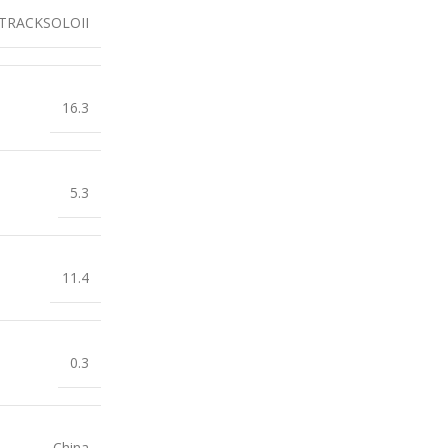
TRACKSOLOII
16.3
5.3
11.4
0.3
China