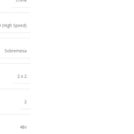
 (High Speed)
Sobremesa
2 x 2
2
48v