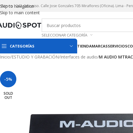
r. Paruro 1242. 2do piso. Calle Jose Gonzales 705 Miraflores (Oficina). Lima - Per
Skip to navigation
Skip to main content
SELECCIONAR CATEGORÍA
CATEGORÍAS
TIENDA
MARCAS
SERVICIOS
CO
Inicio
/
ESTUDIO Y GRABACIÓN
/
Interfaces de audio
/
M AUDIO MTRACK
-5%
SOLD
OUT