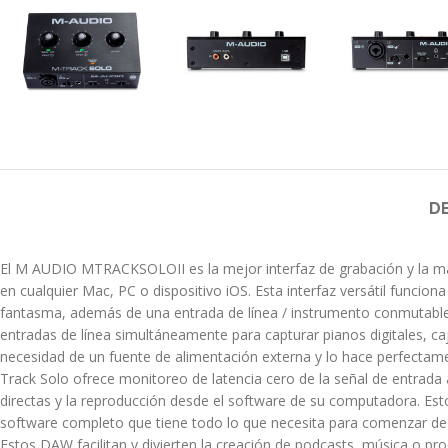
D
El M AUDIO MTRACKSOLOII es la mejor interfaz de grabación y la más 
en cualquier Mac, PC o dispositivo iOS. Esta interfaz versátil funcio
fantasma, además de una entrada de línea / instrumento conmutable
entradas de línea simultáneamente para capturar pianos digitales, c
necesidad de un fuente de alimentación externa y lo hace perfectame
Track Solo ofrece monitoreo de latencia cero de la señal de entrada a t
directas y la reproducción desde el software de su computadora. Esto
software completo que tiene todo lo que necesita para comenzar de 
Estos DAW facilitan y divierten la creación de podcasts, música o pr