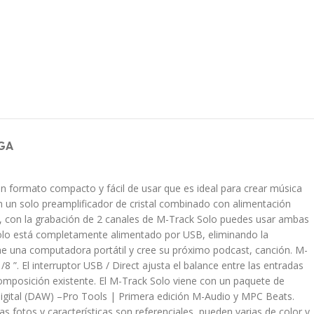
GA
n formato compacto y fácil de usar que es ideal para crear música
on un solo preamplificador de cristal combinado con alimentación
, con la grabación de 2 canales de M-Track Solo puedes usar ambas
k Solo está completamente alimentado por USB, eliminando la
me una computadora portátil y cree su próximo podcast, canción. M-
8 ”. El interruptor USB / Direct ajusta el balance entre las entradas
 composición existente. El M-Track Solo viene con un paquete de
digital (DAW) –Pro Tools | Primera edición M-Audio y MPC Beats.
s fotos y características son referenciales, pueden varias de color y