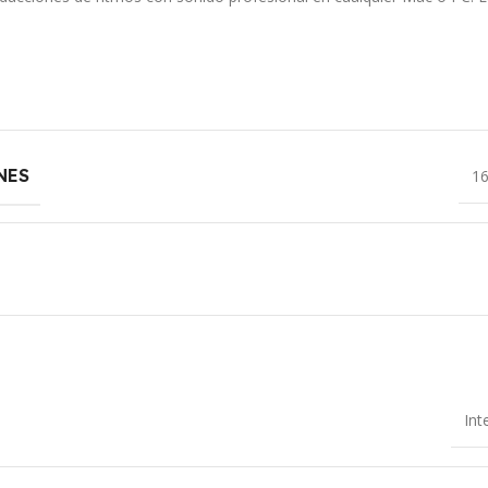
NES
16
Int