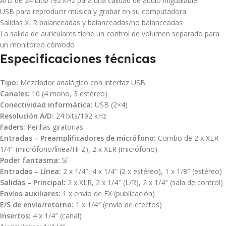
A/D de 24 bits/192 kHz para una calidad de audio inigualable
USB para reproducir música y grabar en su computadora
Salidas XLR balanceadas y balanceadas/no balanceadas
La salida de auriculares tiene un control de volumen separado para
un monitoreo cómodo
Especificaciones técnicas
Tipo:
Mezclador analógico con interfaz USB
Canales:
10 (4 mono, 3 estéreo)
Conectividad informática:
USB (2×4)
Resolución A/D:
24 bits/192 kHz
Faders:
Perillas giratorias
Entradas – Preamplificadores de micrófono:
Combo de 2 x XLR-
1/4″ (micrófono/línea/Hi-Z), 2 x XLR (micrófono)
Poder fantasma:
Sí
Entradas – Línea:
2 x 1/4″, 4 x 1/4″ (2 x estéreo), 1 x 1/8″ (estéreo)
Salidas – Principal:
2 x XLR, 2 x 1/4″ (L/R), 2 x 1/4″ (sala de control)
Envíos auxiliares:
1 x envío de FX (publicación)
E/S de envío/retorno:
1 x 1/4″ (envío de efectos)
Insertos:
4 x 1/4″ (canal)