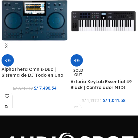
-3%
-8%
AlphaTheta Omnis-Duo |
SOLD
OUT
Sistema de DJ Todo en Uno
Portátil
Arturia KeyLab Essential 49
Black | Controlador MIDI
S/
7,490.54
S/
7,717.19
Negro de 49 Teclas
S/
1,041.58
S/
1,137.51