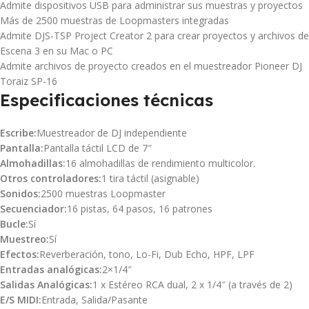
Admite dispositivos USB para administrar sus muestras y proyectos
Más de 2500 muestras de Loopmasters integradas
Admite DJS-TSP Project Creator 2 para crear proyectos y archivos de
Escena 3 en su Mac o PC
Admite archivos de proyecto creados en el muestreador Pioneer DJ
Toraiz SP-16
Especificaciones técnicas
Escribe:
Muestreador de DJ independiente
Pantalla:
Pantalla táctil LCD de 7″
Almohadillas:
16 almohadillas de rendimiento multicolor.
Otros controladores:
1 tira táctil (asignable)
Sonidos:
2500 muestras Loopmaster
Secuenciador:
16 pistas, 64 pasos, 16 patrones
Bucle:
Sí
Muestreo:
Sí
Efectos:
Reverberación, tono, Lo-Fi, Dub Echo, HPF, LPF
Entradas analógicas:
2×1/4″
Salidas Analógicas:
1 x Estéreo RCA dual, 2 x 1/4″ (a través de 2)
E/S MIDI:
Entrada, Salida/Pasante