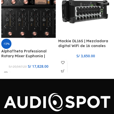
Mackie DL16S | Mezcladora
-13%
digital WiFi de 16 canales
AlphaTheta Professional
S/
3,650.00
Rotary Mixer Euphonia |
Mezclador rotativo
profesional de 4 canales
S/
17,828.00
S/
20,567.23