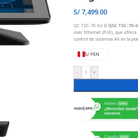
S/
7,499.00
QC TSC-70-G3 El
QSC TSC-70-
over Ethernet (PoE), que ofrece
control de sistemas AV en la pl
S/ PEN
-
+
Andres
Online
¿Necesitas ayuda?
nosotros.
Claudia
Online