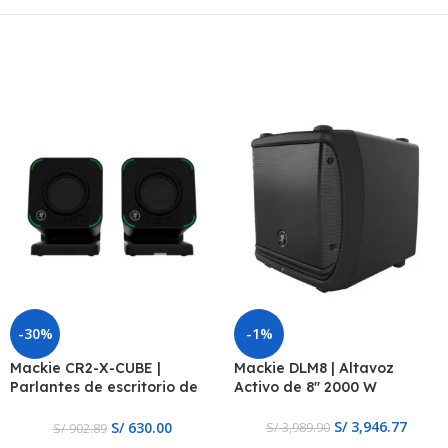
-30%
-1%
Mackie CR2-X-CUBE |
Mackie DLM8 | Altavoz
Parlantes de escritorio de
Activo de 8″ 2000 W
primera calidad
S/
3,946.77
S/
630.00
S/
3,989.90
S/
902.89