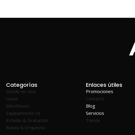
Categorías
Enlaces útiles
Sonido en vivo
Promociones
Luces
Contacto
Micrófonos
Blog
Equipamiento DJ
Servicios
Estudio & Grabación
Tienda
Banda & Orquesta