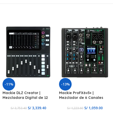
-11%
-13%
Mackie DLZ Creator |
Mackie ProFX6v3+ |
Mezcladora Digital de 12
Mezclador de 6 Canales
Canales
con Efectos y USB
S/
3,339.40
S/
1,059.00
S/
3,753.40
S/
1,223.60