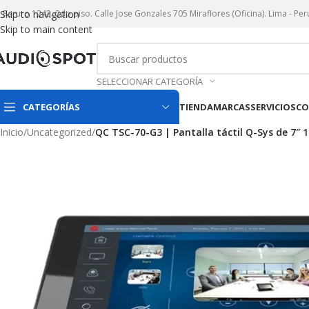
r. Paruro 1242. 2do piso. Calle Jose Gonzales 705 Miraflores (Oficina). Lima - Per
Skip to navigation
Skip to main content
SELECCIONAR CATEGORÍA
CATEGORÍAS
TIENDA
MARCAS
SERVICIOS
CO
Inicio
/
Uncategorized
/
QC TSC-70-G3 | Pantalla táctil Q-Sys de 7″