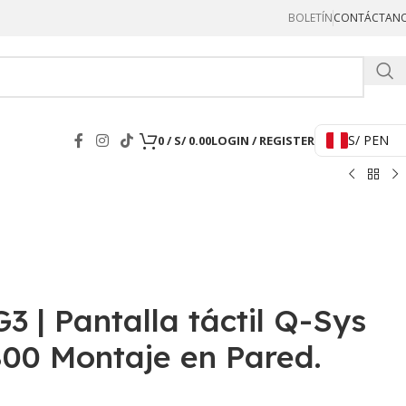
BOLETÍN
CONTÁCTAN
Hercul
S/ PEN
0
/
S/
0.00
LOGIN / REGISTER
 | Pantalla táctil Q-Sys
800 Montaje en Pared.