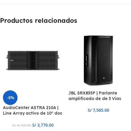
Productos relacionados
JBL SRX835P | Parlante
-8%
amplificado de de 3 Vias
AudioCenter ASTRA 210A |
S/
7,565.00
Line Array activo de 10″ dos
vías, DSP
S/
3,770.00
S/
4,100.00