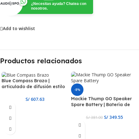
¿Necesitas ayuda? Chatea con
nosotros.
Add to wishlist
Productos relacionados
Blue Compass Brazo |
articulado de difusión estilo
-8%
tubo premium
Mackie Thump GO Speaker
S/
607.63
Spare Battery | Batería de
Repuesto para el Thump GO
S/
349.55
S/
381.00