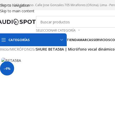
r. Paruro 1242. 2do piso. Calle Jose Gonzales 705 Miraflores (Oficina). Lima - Per
Skip to navigation
Skip to main content
SELECCIONAR CATEGORÍA
CATEGORÍAS
TIENDA
MARCAS
SERVICIOS
CO
Inicio
/
MICRÓFONOS
/
SHURE BETA58A | Micrófono vocal dinámico
-4%