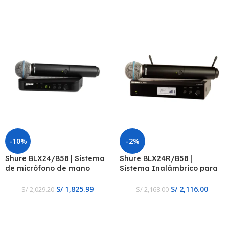
-10%
-2%
Shure BLX24/B58 | Sistema
Shure BLX24R/B58 |
de micrófono de mano
Sistema Inalámbrico para
inalámbrico
Voz
S/
1,825.99
S/
2,116.00
S/
2,029.20
S/
2,168.00