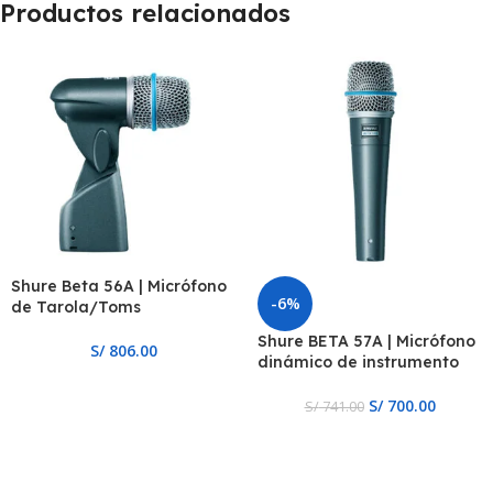
Productos relacionados
Shure Beta 56A | Micrófono
-6%
de Tarola/Toms
Shure BETA 57A | Micrófono
S/
806.00
dinámico de instrumento
S/
700.00
S/
741.00