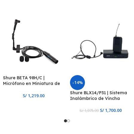
Shure BETA 98H/C |
-14%
Micrófono en Miniatura de
Instrumento
Shure BLX14/P31 | Sistema
S/
1,219.00
Inalámbrico de Vincha
S/
1,700.00
S/
1,975.99