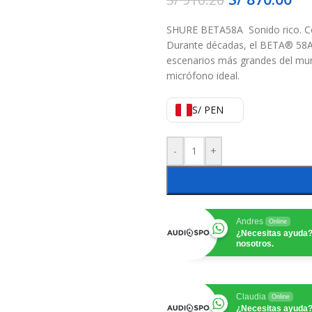
SHURE BETA58A Sonido rico. Com
Durante décadas, el BETA® 58A 
escenarios más grandes del mund
micrófono ideal.
S/ PEN
-
+
Andres
Online
¿Necesitas ayuda?
nosotros.
Claudia
Online
¿Necesitas ayuda?