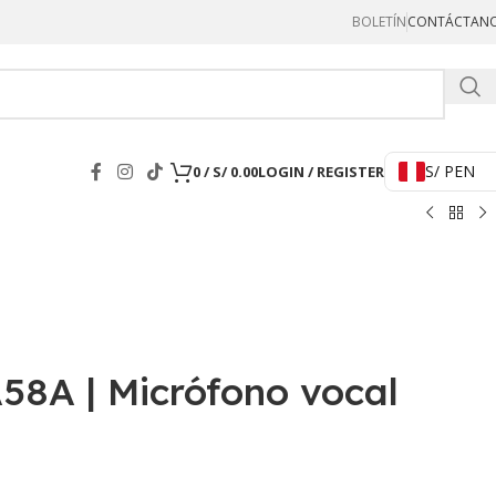
BOLETÍN
CONTÁCTAN
Hercul
S/ PEN
0
/
S/
0.00
LOGIN / REGISTER
8A | Micrófono vocal