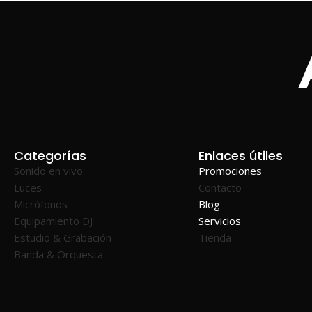
Categorías
Enlaces útiles
Sonido en vivo
Promociones
Luces
Contacto
Micrófonos
Blog
Equipamiento DJ
Servicios
Estudio & Grabación
Tienda
Banda & Orquesta