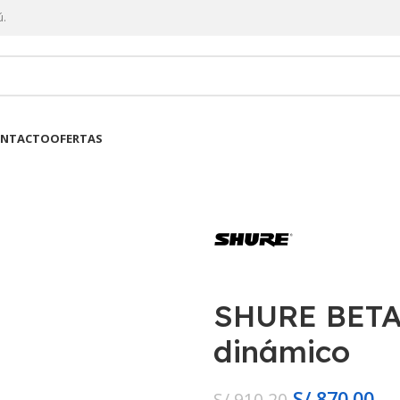
ú.
NTACTO
OFERTAS
SHURE BETA5
dinámico
S/
870.00
S/
910.20