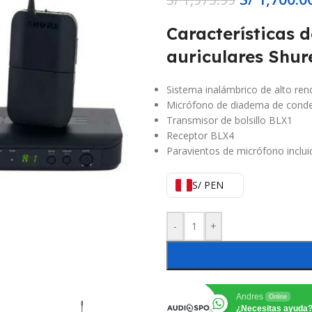
Características 
auriculares Shur
Sistema inalámbrico de alto rend
Micrófono de diadema de cond
Transmisor de bolsillo BLX1
Receptor BLX4
Paravientos de micrófono inclui
S/ PEN
-
+
Andres
Online
¿Necesitas ayuda?