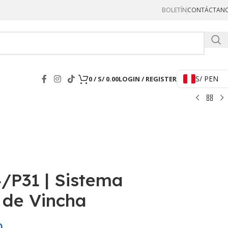
BOLETÍN
CONTÁCTAN
Hercul
S/ PEN
0
/
S/
0.00
LOGIN / REGISTER
/P31 | Sistema
 de Vincha
0