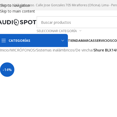
r. Paruro 1242. 2do piso. Calle Jose Gonzales 705 Miraflores (Oficina). Lima - Per
Skip to navigation
Skip to main content
SELECCIONAR CATEGORÍA
CATEGORÍAS
TIENDA
MARCAS
SERVICIOS
CO
Inicio
/
MICRÓFONOS
/
Sistemas inalámbricos
/
De vincha
/
Shure BLX14/
-14%