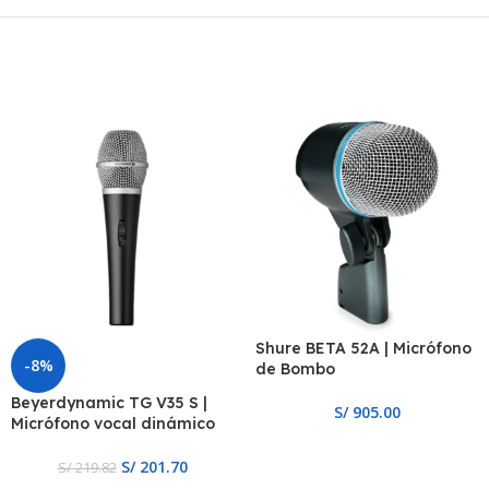
Shure BETA 52A | Micrófono
-8%
de Bombo
Beyerdynamic TG V35 S |
S/
905.00
Micrófono vocal dinámico
S/
201.70
S/
219.82