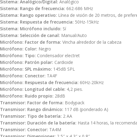
Sistema: Analógico/Digital:
Analógico
Sistema: Rango de frecuencia:
662-686 MHz
Sistema: Rango operativo:
Línea de visión de 20 metros, de prefer
Sistema: Respuesta de frecuencia:
50Hz-15kHz
Sistema: Micrófono incluido:
Sí
Sistema: Selección de canal:
Manual/Auto
Micrófono: Factor de forma:
Vincha alrededor de
la cabeza
Micrófono: Color:
Negro
Micrófono: Tipo:
Condensador electret
Micrófono: Patrón polar:
Cardioide
Micrófono: SPL máximo:
145dB SPL
Micrófono: Conector:
TA4F
Micrófono: Respuesta de frecuencia:
60Hz-20kHz
Micrófono: Longitud del cable:
4,2 pies.
Micrófono: Ruido propio:
28dB
Transmisor: Factor de forma:
Bodypack
Transmisor: Rango dinámico:
117 dB (ponderado A)
Transmisor: Tipo de batería:
2 AA
Transmisor: Duración de la batería:
Hasta 14 horas, la recomendaci
Transmisor: Conector:
TA4M
Transmisor: Dimensiones:
2,5″ x 4,3″ x 0,8″