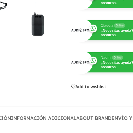
nosotros.
Claudia
Online
¿Necesitas ayuda?
nosotros.
Naomi
Online
¿Necesitas ayuda?
nosotros.
Add to wishlist
CIÓN
INFORMACIÓN ADICIONAL
ABOUT BRAND
ENVÍO Y