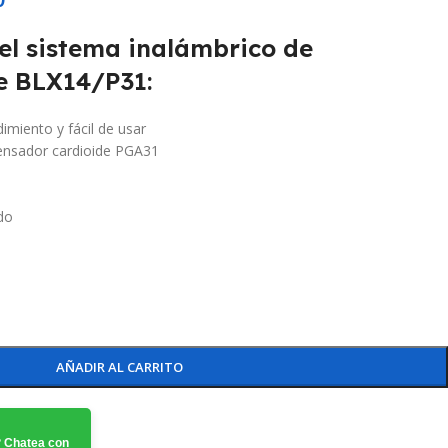
del sistema inalámbrico de
e BLX14/P31:
imiento y fácil de usar
ensador cardioide PGA31
do
AÑADIR AL CARRITO
 Chatea con