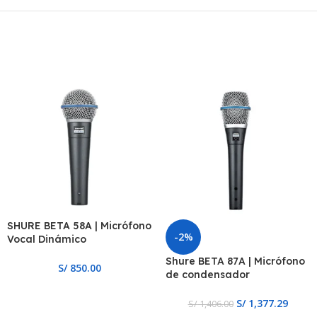
SHURE BETA 58A | Micrófono
-2%
Vocal Dinámico
Supercardioide
Shure BETA 87A | Micrófono
S/
850.00
de condensador
supercardioide
S/
1,377.29
S/
1,406.00