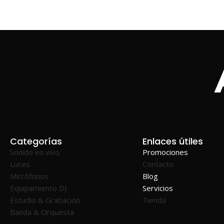
Categorías
Enlaces útiles
Sonido en vivo
Promociones
Luces
Contacto
Micrófonos
Blog
Equipamiento DJ
Servicios
Estudio & Grabación
Tienda
Banda & Orquesta