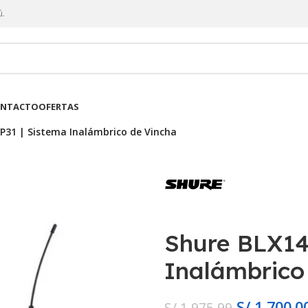
ú.
NTACTO
OFERTAS
P31 | Sistema Inalámbrico de Vincha
Shure BLX14
Inalámbrico
S/
1,700.0
S/
1,975.99