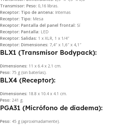
Transmisor: Peso:
0,16 libras.
Receptor: Tipo de antena:
Internas
Receptor: Tipo:
Mesa
Receptor: Pantalla del panel frontal:
Sí
Receptor: Pantalla:
LED
Receptor: Salidas:
1 x XLR, 1 x 1/4″
Receptor: Dimensiones:
7,4″ x 1,6″ x 4,1″
BLX1 (Transmisor Bodypack):
Dimensiones:
11 x 6.4 x 2.1 cm.
Peso:
75 g (sin baterías).
BLX4 (Receptor):
Dimensiones:
18.8 x 10.4 x 4.1 cm.
Peso:
241 g.
PGA31 (Micrófono de diadema):
Peso:
45 g (aproximadamente).