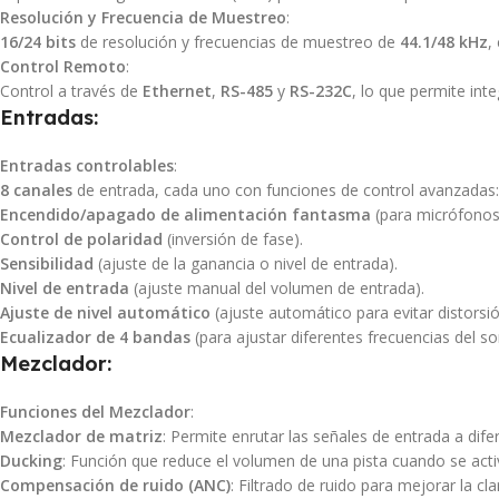
Resolución y Frecuencia de Muestreo
:
16/24 bits
de resolución y frecuencias de muestreo de
44.1/48 kHz
,
Control Remoto
:
Control a través de
Ethernet
,
RS-485
y
RS-232C
, lo que permite in
Entradas
:
Entradas controlables
:
8 canales
de entrada, cada uno con funciones de control avanzadas:
Encendido/apagado de alimentación fantasma
(para micrófonos
Control de polaridad
(inversión de fase).
Sensibilidad
(ajuste de la ganancia o nivel de entrada).
Nivel de entrada
(ajuste manual del volumen de entrada).
Ajuste de nivel automático
(ajuste automático para evitar distorsió
Ecualizador de 4 bandas
(para ajustar diferentes frecuencias del so
Mezclador
:
Funciones del Mezclador
:
Mezclador de matriz
: Permite enrutar las señales de entrada a dife
Ducking
: Función que reduce el volumen de una pista cuando se acti
Compensación de ruido (ANC)
: Filtrado de ruido para mejorar la cla