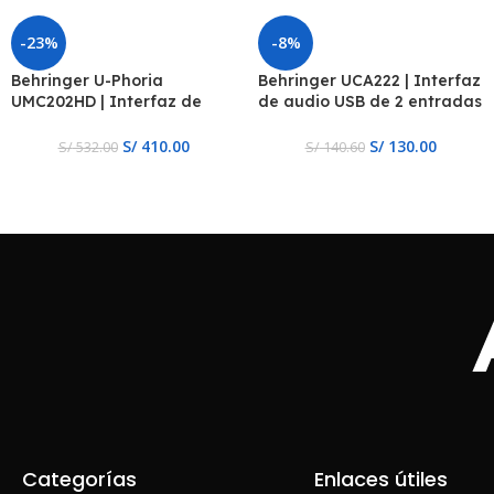
-23%
-8%
Behringer U-Phoria
Behringer UCA222 | Interfaz
UMC202HD | Interfaz de
de audio USB de 2 entradas
audio USB
/ 2 salidas de latencia
ultrabaja con salida digital
S/
410.00
S/
130.00
S/
532.00
S/
140.60
Categorías
Enlaces útiles