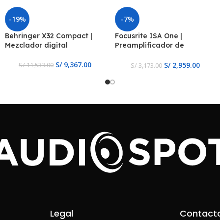
-19%
-7%
Behringer X32 Compact |
Focusrite ISA One |
Mezclador digital
Preamplificador de
Microfono
S/
9,367.00
S/
2,959.00
S/
11,533.00
S/
3,173.00
Legal
Contact