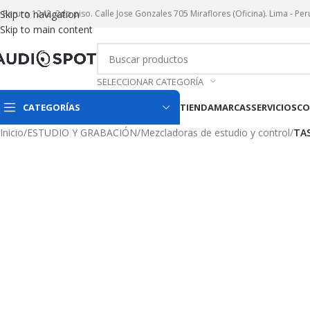
r. Paruro 1242. 2do piso. Calle Jose Gonzales 705 Miraflores (Oficina). Lima - Per
Skip to navigation
Skip to main content
SELECCIONAR CATEGORÍA
CATEGORÍAS
TIENDA
MARCAS
SERVICIOS
CO
Inicio
/
ESTUDIO Y GRABACIÓN
/
Mezcladoras de estudio y control
/
TAS