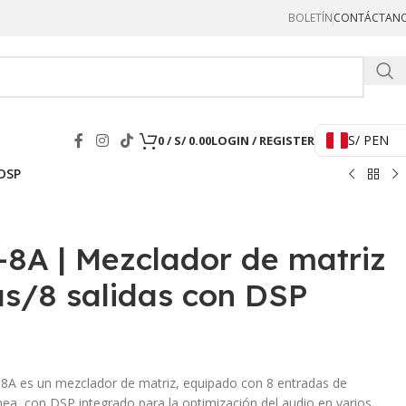
BOLETÍN
CONTÁCTAN
Hercul
S/ PEN
0
/
S/
0.00
LOGIN / REGISTER
 DSP
A | Mezclador de matriz
as/8 salidas con DSP
 es un mezclador de matriz, equipado con 8 entradas de
ínea, con DSP integrado para la optimización del audio en varios