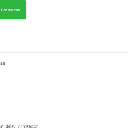
 Chatea con
GA
, delay, y limitación.