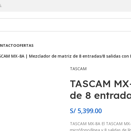
ú.
NTACTO
OFERTAS
CAM MX-8A | Mezclador de matriz de 8 entradas/8 salidas con
TASCAM
TASCAM MX-8
de 8 entrad
S/
5,399.00
TASCAM MX-8A El TASCAM MX-8A
micrófono/línea y 8 salidas de l