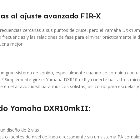
as al ajuste avanzado FIR-X
frecuencias cercanas a sus puntos de cruce, pero el Yamaha DXR10mkI
as frecuencias y las relaciones de fase para eliminar prácticamente la 
suena mejor.
 un gran sistema de sonido, especialmente cuando se combina con u
o? Simplemente gire el Yamaha DXR10mkII y conecte hasta tres micróf
e en el altavoz ideal para músicos solistas, así como para escuelas y
zado Yamaha DXR10mkII:
un diseño de 2 vías
s o fuentes de nivel de línea directamente sin un sistema PA comple