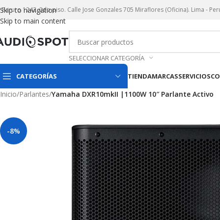
r. Paruro 1242. 2do piso. Calle Jose Gonzales 705 Miraflores (Oficina). Lima - Per
Skip to navigation
Skip to main content
SELECCIONAR CATEGORÍA
CATEGORÍAS
TIENDA
MARCAS
SERVICIOS
CO
Inicio
/
Parlantes
/
Yamaha DXR10mkII |1100W 10″ Parlante Activo
-8%