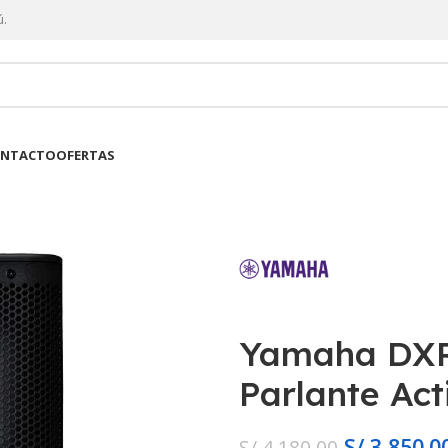
ú.
NTACTO
OFERTAS
Yamaha DXR
Parlante Act
S/
3,850.0
S/
4,180.00