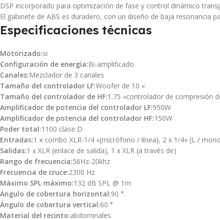
DSP incorporado para optimización de fase y control dinámico trans
El gabinete de ABS es duradero, con un diseño de baja resonancia p
Especificaciones técnicas
Motorizado:
si
Configuración de energía:
Bi-amplificado
Canales:
Mezclador de 3 canales
Tamaño del controlador LF:
Woofer de 10 «
Tamaño del controlador de HF:
1.75 «controlador de compresión 
Amplificador de potencia del controlador LF:
950W
Amplificador de potencia del controlador HF:
150W
Poder total:
1100 clase D
Entradas:
1 x combo XLR-1/4 «(micrófono / línea), 2 x 1/4» (L / mono
Salidas:
1 x XLR (enlace de salida), 1 x XLR (a través de)
Rango de frecuencia:
56Hz-20khz
Frecuencia de cruce:
2300 Hz
Máximo SPL máximo:
132 dB SPL @ 1m
Ángulo de cobertura horizontal:
90 °
Ángulo de cobertura vertical:
60 °
Material del recinto:
abdominales