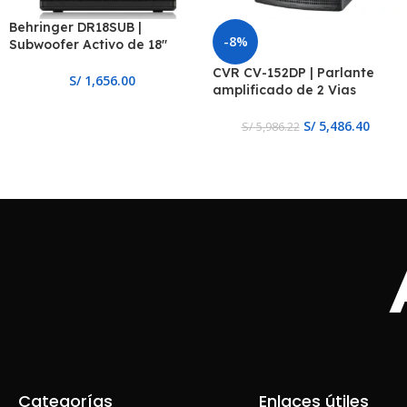
Behringer DR18SUB |
-8%
Subwoofer Activo de 18″
CVR CV-152DP | Parlante
S/
1,656.00
amplificado de 2 Vias
S/
5,486.40
S/
5,986.22
Categorías
Enlaces útiles