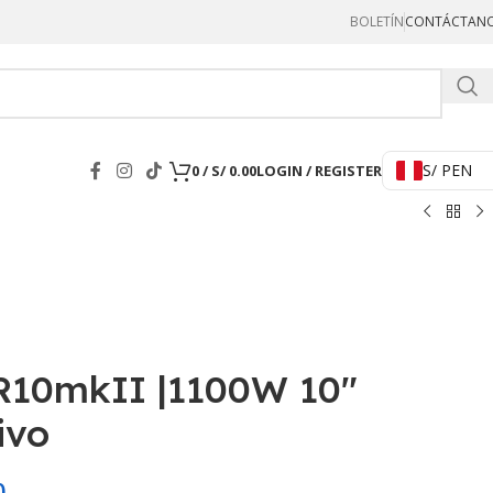
BOLETÍN
CONTÁCTAN
Hercul
S/ PEN
0
/
S/
0.00
LOGIN / REGISTER
10mkII |1100W 10″
ivo
0