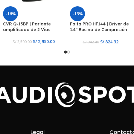
-16%
-13%
CVR Q-15BP | Parlante
FaitalPRO HF144 | Driver de
amplificado de 2 Vias
1.4″ Bocina de Compresión
de Neodimio, 8 ohmios, 4
Pernos
S/
2,950.00
S/
824.32
S/
3,500.00
S/
942.40
Legal
Contact