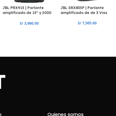
JBL PRX915 | Parlante
JBL SRX835P | Parlante
amplificado de 15″ y 2000
amplificado de de 3 Vias
W con Bluetooth y DSP
S/
7,565.00
S/
3,960.00
o
Quienes somos