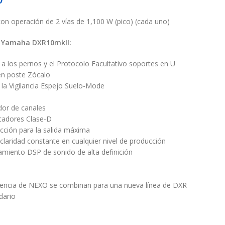
con operación de 2 vías de 1,100 W (pico) (cada uno)
de Yamaha DXR10mkII:
 a los pernos y el Protocolo Facultativo soportes en U
en poste Zócalo
 la Vigilancia Espejo Suelo-Mode
S
dor de canales
icadores Clase-D
cción para la salida máxima
claridad constante en cualquier nivel de producción
samiento DSP de sonido de alta definición
riencia de NEXO se combinan para una nueva línea de DXR
dario