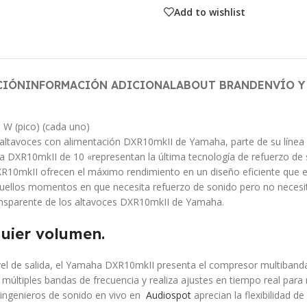
Add to wishlist
CIÓN
INFORMACIÓN ADICIONAL
ABOUT BRAND
ENVÍO Y
 W (pico) (cada uno)
s altavoces con alimentación DXR10mkII de Yamaha, parte de su línea
 DXR10mkII de 10 «representan la última tecnología de refuerzo de s
R10mkII ofrecen el máximo rendimiento en un diseño eficiente que es
uellos momentos en que necesita refuerzo de sonido pero no necesi
ransparente de los altavoces DXR10mkII de Yamaha.
quier volumen.
 nivel de salida, el Yamaha DXR10mkII presenta el compresor multiba
tiples bandas de frecuencia y realiza ajustes en tiempo real para m
 ingenieros de sonido en vivo en
Audiospot
aprecian la flexibilidad d