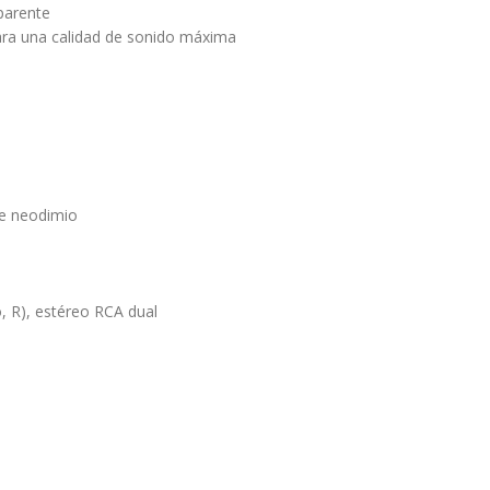
parente
ara una calidad de sonido máxima
de neodimio
, R), estéreo RCA dual