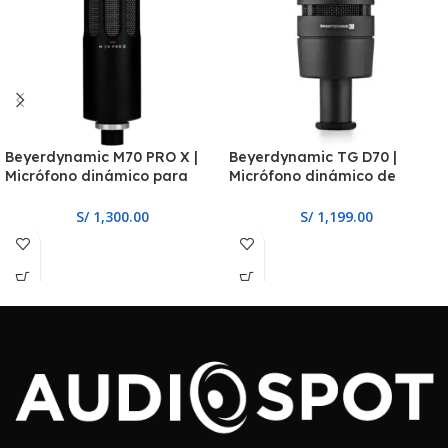
Beyerdynamic M70 PRO X |
Beyerdynamic TG D70 |
Micrófono dinámico para
Micrófono dinámico de
broadcast
instrumento
S/
1,300.00
S/
1,199.00