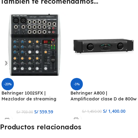
También te recomendamos…
-20%
-3%
Behringer 1002SFX |
Behringer A800 |
Mezclador de streaming
Amplificador clase D de 800w
analógico de 10 canales
S/
1,400.00
S/
559.59
S/
1,450.00
S/
703.00
Productos relacionados