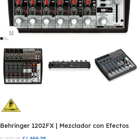
Click to enlarge
Behringer 1202FX | Mezclador con Efectos
S/
469.38
S/
600.40