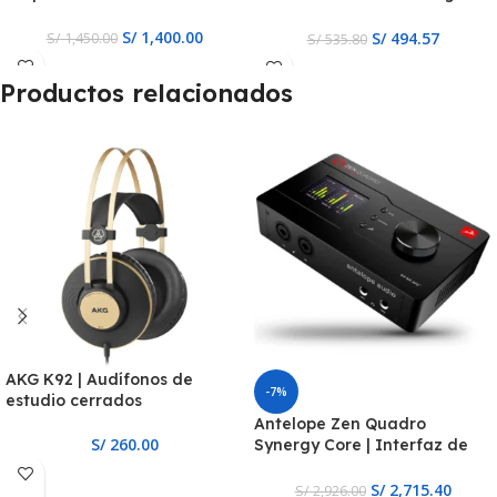
Grande
S/
1,400.00
S/
494.57
S/
1,450.00
S/
535.80
Productos relacionados
AKG K92 | Audífonos de
-7%
estudio cerrados
Antelope Zen Quadro
S/
260.00
Synergy Core | Interfaz de
Audio
S/
2,715.40
S/
2,926.00