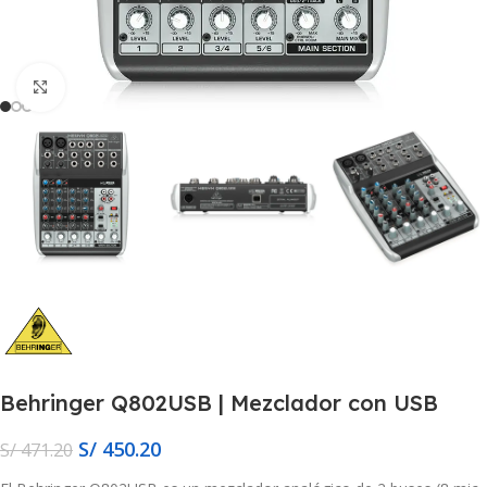
Click to enlarge
Behringer Q802USB | Mezclador con USB
S/
450.20
S/
471.20