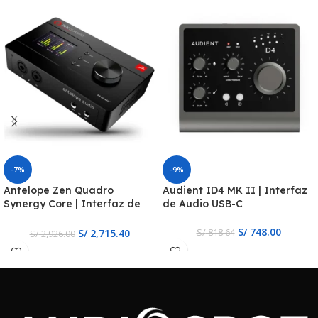
-7%
-9%
Antelope Zen Quadro
Audient ID4 MK II | Interfaz
Synergy Core | Interfaz de
de Audio USB-C
Audio
S/
748.00
S/
2,715.40
S/
818.64
S/
2,926.00