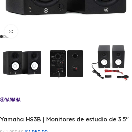
Click to enlarge
Yamaha HS3B | Monitores de estudio de 3.5″
S/
950.00
S/
1,055.60