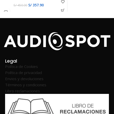
S/
357.90
S/
450.00
Legal
Política de Cookies
Política de privacidad
Envios y devoluciones
Términos y condiciones
Libro reclamaciones