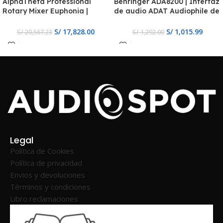
AlphaTheta Professional
Behringer ADA8200 | Interfaz
Rotary Mixer Euphonia |
de audio ADAT Audiophile de
Mezclador rotativo
8×8
profesional de 4 canales
S/
17,828.00
S/
1,015.99
S/
20,567.23
S/
1,292.00
Legal
Política de Cookies
Política de privacidad
Envios y devoluciones
Términos y condiciones
Libro reclamaciones