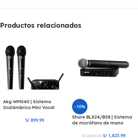
Productos relacionados
Akg WMS40 | Sistema
-10%
Inalámbrico Mini Vocal
Doble
Shure BLX24/B58 | Sistema
S/
899.99
de micrófono de mano
inalámbrico
S/
1,825.99
S/
2,029.20