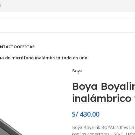
ú.
NTACTO
OFERTAS
ma de micrófono inalámbrico todo en uno
Boya
Boya Boyali
inalámbrico
S/
430.00
Boya Boyalink BOYALINK es un 
con los conectores USB-C, Light