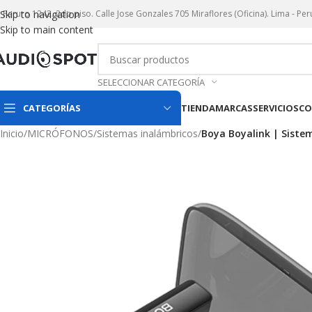
r. Paruro 1242. 2do piso. Calle Jose Gonzales 705 Miraflores (Oficina). Lima - Per
Skip to navigation
Skip to main content
SELECCIONAR CATEGORÍA
CATEGORÍAS
TIENDA
MARCAS
SERVICIOS
CO
Inicio
/
MICRÓFONOS
/
Sistemas inalámbricos
/
Boya Boyalink | Siste