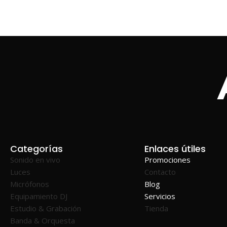
Categorías
Enlaces útiles
Sonido en vivo
Promociones
Luces
Contacto
Micrófonos
Blog
Equipamiento DJ
Servicios
Estudio & Grabación
Tienda
Banda & Orquesta