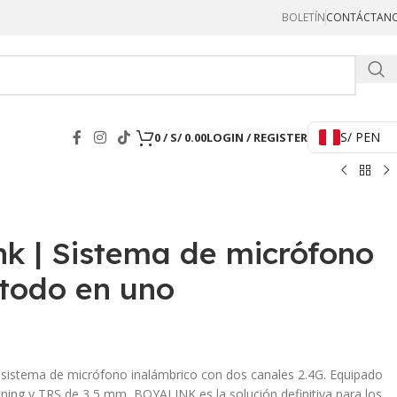
BOLETÍN
CONTÁCTAN
Hercul
S/ PEN
0
/
S/
0.00
LOGIN / REGISTER
nk | Sistema de micrófono
 todo en uno
sistema de micrófono inalámbrico con dos canales 2.4G. Equipado
ning y TRS de 3,5 mm, BOYALINK es la solución definitiva para los