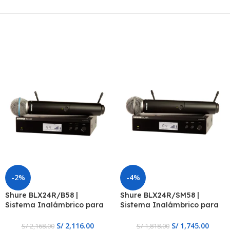
-2%
-4%
Shure BLX24R/B58 |
Shure BLX24R/SM58 |
Sistema Inalámbrico para
Sistema Inalámbrico para
Voz
Voz
S/
2,116.00
S/
1,745.00
S/
2,168.00
S/
1,818.00