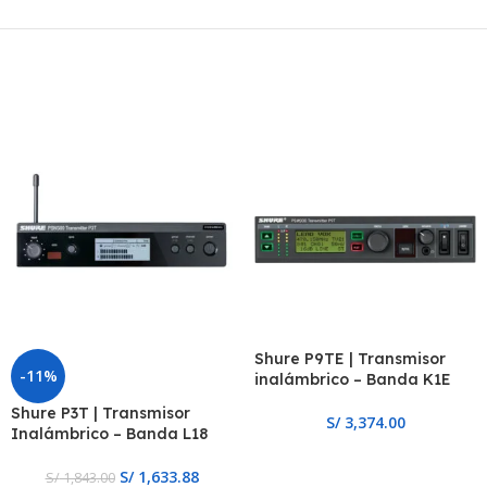
Shure P9TE | Transmisor
-11%
inalámbrico – Banda K1E
Shure P3T | Transmisor
S/
3,374.00
Inalámbrico – Banda L18
S/
1,633.88
S/
1,843.00