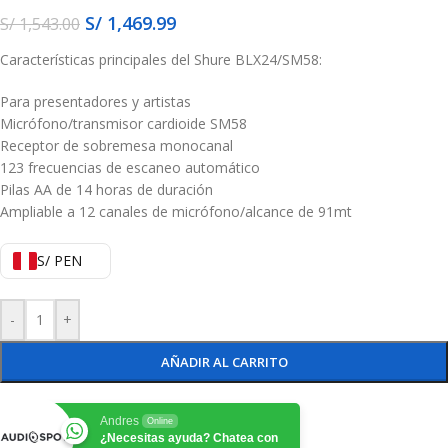
S/
1,469.99
S/
1,543.00
Características principales del Shure BLX24/SM58:
Para presentadores y artistas
Micrófono/transmisor cardioide SM58
Receptor de sobremesa monocanal
123 frecuencias de escaneo automático
Pilas AA de 14 horas de duración
Ampliable a 12 canales de micrófono/alcance de 91mt
S/ PEN
-
+
AÑADIR AL CARRITO
Andres
Online
¿Necesitas ayuda? Chatea con