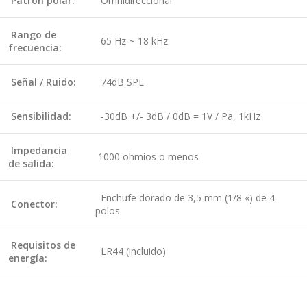
Patrón polar:
Omnidireccional
Rango de
65 Hz ~ 18 kHz
frecuencia:
Señal / Ruido:
74dB SPL
Sensibilidad:
-30dB +/- 3dB / 0dB = 1V / Pa, 1kHz
Impedancia
1000 ohmios o menos
de salida:
Enchufe dorado de 3,5 mm (1/8 «) de 4
Conector:
polos
Requisitos de
LR44 (incluido)
energía: