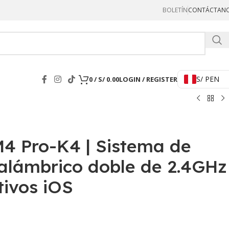
BOLETÍN
CONTÁCTAN
Hercul
S/ PEN
0
/
S/
0.00
LOGIN / REGISTER
 Pro-K4 | Sistema de
nalámbrico doble de 2.4GHz
tivos iOS