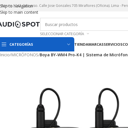
r. Paruro 1242. 2do piso. Calle Jose Gonzales 705 Miraflores (Oficina). Lima - Per
Skip to navigation
Skip to main content
SELECCIONAR CATEGORÍA
CATEGORÍAS
TIENDA
MARCAS
SERVICIOS
CO
Inicio
/
MICRÓFONOS
/
Boya BY-WM4 Pro-K4 | Sistema de Micrófono