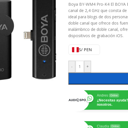
Boya BY-WM4 Pro-K4 El BOYA B
canal de 2,4 GHz que consta de
ideal para blogs de dos persona
doble canal que ofrece dos fue
inalámbrico de doble canal, ofr
dispositivos de grabación iOS.
S/ PEN
-
+
Andres
Online
¿Necesitas ayuda?
nosotros.
Claudia
Online