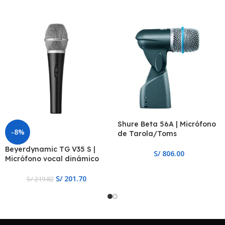
Shure Beta 56A | Micrófono
-8%
de Tarola/Toms
Beyerdynamic TG V35 S |
S/
806.00
Micrófono vocal dinámico
S/
201.70
S/
219.82