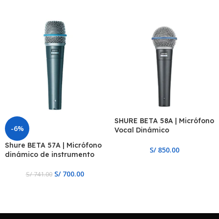
SHURE BETA 58A | Micrófono
-6%
Vocal Dinámico
Supercardioide
Shure BETA 57A | Micrófono
S/
850.00
dinámico de instrumento
S/
700.00
S/
741.00