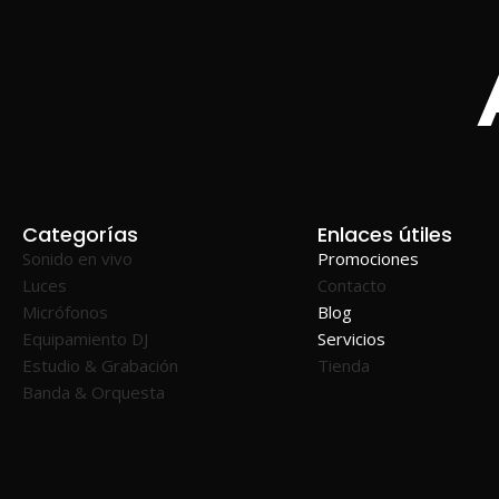
Categorías
Enlaces útiles
Sonido en vivo
Promociones
Luces
Contacto
Micrófonos
Blog
Equipamiento DJ
Servicios
Estudio & Grabación
Tienda
Banda & Orquesta