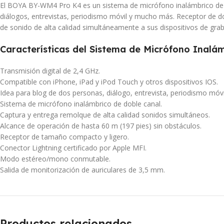
El BOYA BY-WM4 Pro K4 es un sistema de micrófono inalámbrico de d
diálogos, entrevistas, periodismo móvil y mucho más. Receptor de d
de sonido de alta calidad simultáneamente a sus dispositivos de grab
Características del Sistema de Micrófono Inal
Transmisión digital de 2,4 GHz.
Compatible con iPhone, iPad y iPod Touch y otros dispositivos IOS.
Idea para blog de dos personas, diálogo, entrevista, periodismo móvi
Sistema de micrófono inalámbrico de doble canal.
Captura y entrega remolque de alta calidad sonidos simultáneos.
Alcance de operación de hasta 60 m (197 pies) sin obstáculos.
Receptor de tamaño compacto y ligero.
Conector Lightning certificado por Apple MFI.
Modo estéreo/mono conmutable.
Salida de monitorización de auriculares de 3,5 mm.
Productos relacionados